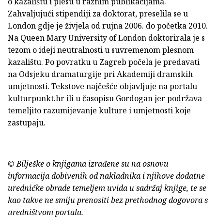
o kazalištu i plesu u raznim publikacijama.
Zahvaljujući stipendiji za doktorat, preselila se u
London gdje je živjela od rujna 2006. do početka 2010.
Na Queen Mary University of London doktorirala je s
tezom o ideji neutralnosti u suvremenom plesnom
kazalištu. Po povratku u Zagreb počela je predavati
na Odsjeku dramaturgije pri Akademiji dramskih
umjetnosti. Tekstove najčešće objavljuje na portalu
kulturpunkt.hr ili u časopisu Gordogan jer podržava
temeljito razumijevanje kulture i umjetnosti koje
zastupaju.
© Bilješke o knjigama izrađene su na osnovu
informacija dobivenih od nakladnika i njihove dodatne
uredničke obrade temeljem uvida u sadržaj knjige, te se
kao takve ne smiju prenositi bez prethodnog dogovora s
uredništvom portala.