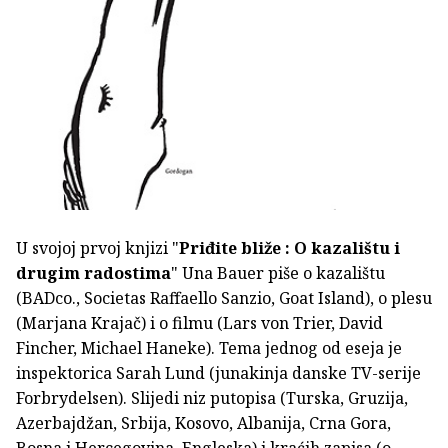
U svojoj prvoj knjizi "
Priđite bliže : O kazalištu i
drugim radostima
" Una Bauer piše o kazalištu
(BADco., Societas Raffaello Sanzio, Goat Island), o plesu
(Marjana Krajač) i o filmu (Lars von Trier, David
Fincher, Michael Haneke). Tema jednog od eseja je
inspektorica Sarah Lund (junakinja danske TV-serije
Forbrydelsen). Slijedi niz putopisa (Turska, Gruzija,
Azerbajdžan, Srbija, Kosovo, Albanija, Crna Gora,
Bosna i Hercegovina, Engleska) i kraćih zapisa (o