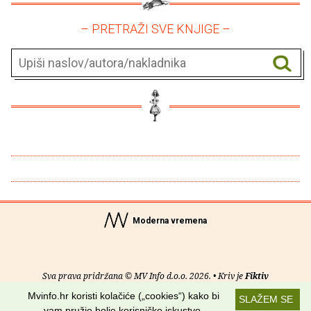
– PRETRAŽI SVE KNJIGE –
Moderna vremena
Sva prava pridržana © MV Info d.o.o. 2026. • Kriv je
Fiktiv
Mvinfo.hr koristi kolačiće („cookies“) kako bi
SLAŽEM SE
O nama
•
Pomoć
•
Uvjeti korištenja
•
RSS kanali
vam pružio bolje korisničko iskustvo.