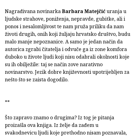
Nagrađivana novinarka
Barbara Matejčić
uranja u
ljudske strahove, poniženja, nepravde, gubitke, ali i
ponos i nesalomljivost te nam pruža priliku da nam
životi drugih, onih koji žuljaju hrvatsko društvo, budu
malo manje nepoznanice. A samo je jedan način da
autorica zgrabi čitatelja i odvuče ga iz zone komfora
duboko u živote ljudi koji nisu odabrali okolnosti koje
su ih obilježile: taj se način zove narativno
novinarstvo. Jezik dobre književnosti upotrijebljen za
nešto što se zaista dogodilo.
**
Što zapravo znamo o drugima? Iz tog je pitanja
proizašla ova knjiga. Iz želje da zađem u
svakodnevicu ljudi koje prethodno nisam poznavala,