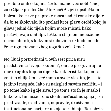
posebno onih o kojima često imamo već uobličene,
zakržljale predodžbe. Što znači živjeti s psihičkom
bolesti, koje sve prepreke mora nadići romsko dijete
da bi se školovalo, što prolazi kroz glavu osobi kojoj je
glava jedini dio tijela kojim može micati, kako
preživljavaju obitelji s teškom stigmom nepoželjne
nacionalnosti, s kakvim strahovima se bude mlade
žene ugnjetavane zbog toga što vole žene?
No, ljudi portretirani u ovih šest priča nisu
predstavnici "svojih skupina", oni ne progovaraju u
ime drugih s kojima dijele karakteristiku kojom su
znatno obilježeni, već samo u svoje vlastito, jer je to
jedino i moguće. Iako su naizgled sasvim različiti – i
po tome kako i gdje žive, i po tome što ih je snašlo i
kako se s tim nose – ono što ih međusobno spaja jesu
predrasude, osuđivanja, nepravde, društvene i
institucionalne barijere u koje se zabijaju. Bez obzira