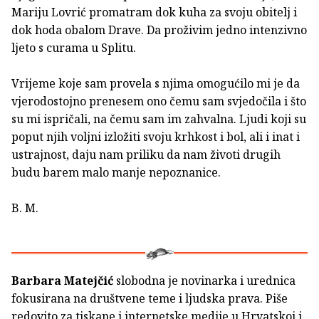
Mariju Lovrić promatram dok kuha za svoju obitelj i
dok hoda obalom Drave. Da proživim jedno intenzivno
ljeto s curama u Splitu.
Vrijeme koje sam provela s njima omogućilo mi je da
vjerodostojno prenesem ono čemu sam svjedočila i što
su mi ispričali, na čemu sam im zahvalna. Ljudi koji su
poput njih voljni izložiti svoju krhkost i bol, ali i inat i
ustrajnost, daju nam priliku da nam životi drugih
budu barem malo manje nepoznanice.
B. M.
Barbara Matejčić
slobodna je novinarka i urednica
fokusirana na društvene teme i ljudska prava. Piše
redovito za tiskane i internetske medije u Hrvatskoj i