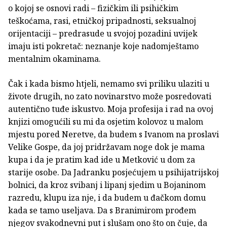
o kojoj se osnovi radi – fizičkim ili psihičkim
teškoćama, rasi, etničkoj pripadnosti, seksualnoj
orijentaciji – predrasude u svojoj pozadini uvijek
imaju isti pokretač: neznanje koje nadomještamo
mentalnim okaminama.
Čak i kada bismo htjeli, nemamo svi priliku ulaziti u
živote drugih, no zato novinarstvo može posredovati
autentično tuđe iskustvo. Moja profesija i rad na ovoj
knjizi omogućili su mi da osjetim kolovoz u malom
mjestu pored Neretve, da budem s Ivanom na proslavi
Velike Gospe, da joj pridržavam noge dok je mama
kupa i da je pratim kad ide u Metković u dom za
starije osobe. Da Jadranku posjećujem u psihijatrijskoj
bolnici, da kroz svibanj i lipanj sjedim u Bojaninom
razredu, klupu iza nje, i da budem u đačkom domu
kada se tamo useljava. Da s Branimirom prođem
njegov svakodnevni put i slušam ono što on čuje, da