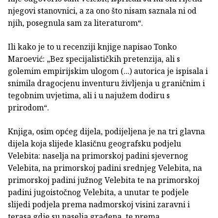
njegovi stanovnici, a za ono što nisam saznala ni od
njih, posegnula sam za literaturom“.
Ili kako je to u recenziji knjige napisao Tonko
Maroević: „Bez specijalističkih pretenzija, ali s
golemim empirijskim ulogom (...) autorica je ispisala i
snimila dragocjenu inventuru življenja u graničnim i
tegobnim uvjetima, ali i u najužem dodiru s
prirodom“.
Knjiga, osim općeg dijela, podijeljena je na tri glavna
dijela koja slijede klasičnu geografsku podjelu
Velebita: naselja na primorskoj padini sjevernog
Velebita, na primorskoj padini srednjeg Velebita, na
primorskoj padini južnog Velebita te na primorskoj
padini jugoistočnog Velebita, a unutar te podjele
slijedi podjela prema nadmorskoj visini zaravni i
terasa gdje su naselja građena, te prema