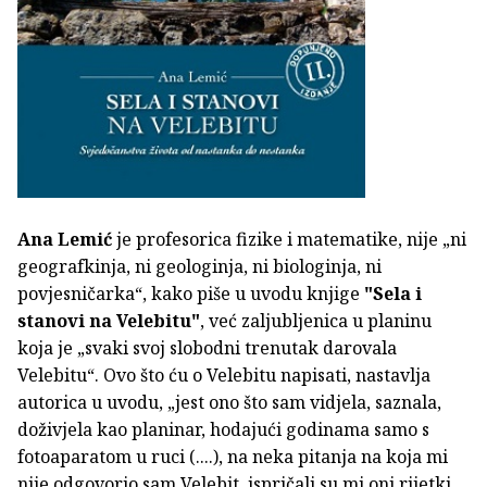
Ana Lemić
je profesorica fizike i matematike, nije „ni
geografkinja, ni geologinja, ni biologinja, ni
povjesničarka“, kako piše u uvodu knjige
"Sela i
stanovi na Velebitu"
, već zaljubljenica u planinu
koja je „svaki svoj slobodni trenutak darovala
Velebitu“. Ovo što ću o Velebitu napisati, nastavlja
autorica u uvodu, „jest ono što sam vidjela, saznala,
doživjela kao planinar, hodajući godinama samo s
fotoaparatom u ruci (....), na neka pitanja na koja mi
nije odgovorio sam Velebit, ispričali su mi oni rijetki