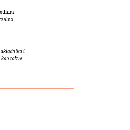
ijednim
rzalno
nakladnika i
e kao takve