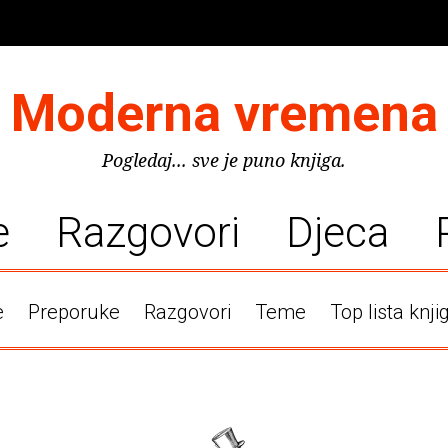
Moderna vremena
Pogledaj... sve je puno knjiga.
e
Razgovori
Djeca
e
Preporuke
Razgovori
Teme
Top lista knji