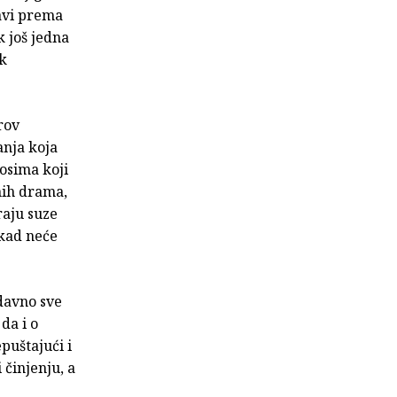
bavi prema
k još jedna
ik
rov
anja koja
osima koji
tnih drama,
raju suze
ikad neće
odavno sve
da i o
epuštajući i
 činjenju, a