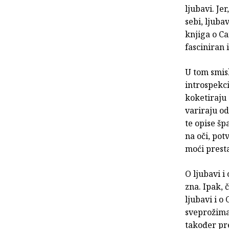
ljubavi. Je
sebi, ljuba
knjiga o Ca
fasciniran
U tom smisl
introspekci
koketiraju 
variraju od
te opise šp
na oči, pot
moći presta
O ljubavi i
zna. Ipak, 
ljubavi i o 
sveprožimaj
također pre