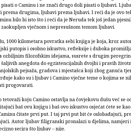
r, pisati o Caminu i ne znači drugo doli pisati o ljubavi. Lju
vi prema drugima, ljubavi prema ljubavi. I reći da je ovo te
minu bilo bi isto što i reći da je Neruda tek još jedan pjesn
 i zaokupljen vječnom i nepresušnom temom ljubavi.
u, 1000 kilometara povratka sebi knjiga je koja, kroz auto
jski putopis i osobno iskustvo, refleksije i duboka promišlj
s ozbiljnim filozofskim idejama, susrete s drugim peregrin
 šaljivih anegdota do egzistencijalnih dvojbi i pravih živo
anjolskih pejsaža, gradova i mjestašca koji zbog ganuća tje
vrđuje kako su i ljubav i Camino vječne teme o kojima se n
ti progovarati.
 o tetovaži koju Camino ostavlja na čovjekovu dušu već se 
čitajući baš ovu knjigu i baš ovo iskustvo osjećat ćete se kao 
Caminu čitate prvi put. I taj prvi put bit će oslobađajući, pr
ući. Autor ljubav filigranski pronalazi u djelima, namjeri i
cizno secira što ljubav – nije.