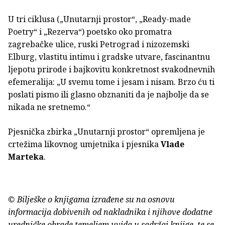
U tri ciklusa („Unutarnji prostor“, „Ready-made
Poetry“ i „Rezerva“) poetsko oko promatra
zagrebačke ulice, ruski Petrograd i nizozemski
Elburg, vlastitu intimu i gradske utvare, fascinantnu
ljepotu prirode i bajkovitu konkretnost svakodnevnih
efemeralija: „U svemu tome i jesam i nisam. Brzo ću ti
poslati pismo ili glasno obznaniti da je najbolje da se
nikada ne sretnemo.“
Pjesnička zbirka „Unutarnji prostor“ opremljena je
crtežima likovnog umjetnika i pjesnika
Vlade
Marteka
.
© Bilješke o knjigama izrađene su na osnovu
informacija dobivenih od nakladnika i njihove dodatne
uredničke obrade temeljem uvida u sadržaj knjige, te se