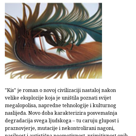
"Kis" je roman o novoj civilizaciji nastaloj nakon
velike eksplozije koja je uništila poznati svijet
megalopolisa, napredne tehnologije i kulturnog
naslijeđa. Novo doba karakterizira posvemašnja
degradacija svega ljudskoga – tu caruju glupost i
praznovjerje, mutacije i nekontrolirani nagoni,
nasilnost i autistična neemotivnost, primitivnost onih