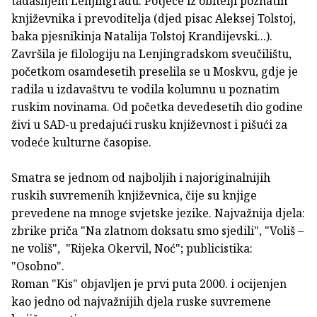
tadašnjem Lenjingradu. Potječe iz obitelji poznatih
književnika i prevoditelja (djed pisac Aleksej Tolstoj,
baka pjesnikinja Natalija Tolstoj Krandijevski...).
Završila je filologiju na Lenjingradskom sveučilištu,
početkom osamdesetih preselila se u Moskvu, gdje je
radila u izdavaštvu te vodila kolumnu u poznatim
ruskim novinama. Od početka devedesetih dio godine
živi u SAD-u predajući rusku književnost i pišući za
vodeće kulturne časopise.
Smatra se jednom od najboljih i najoriginalnijih
ruskih suvremenih književnica, čije su knjige
prevedene na mnoge svjetske jezike. Najvažnija djela:
zbrike priča "Na zlatnom doksatu smo sjedili", "Voliš –
ne voliš", "Rijeka Okervil, Noć"; publicistika:
"Osobno".
Roman "Kis" objavljen je prvi puta 2000. i ocijenjen
kao jedno od najvažnijih djela ruske suvremene