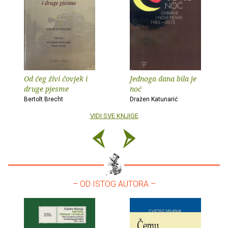
Od čeg živi čovjek i
Jednoga dana bila je
druge pjesme
noć
Bertolt Brecht
Dražen Katunarić
VIDI SVE KNJIGE
– OD ISTOG AUTORA –