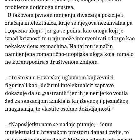
probleme dotičnoga društva.
U takovom javnom mnijenju shvaćanja pozicije i
značaja intelektualca, krije se njegova nezahvalna pa
i „opasna uloga“ jer ga se poima kao onoga koji je
iznad kriznosti te u nju može intervenirati odozgo kao
nekakav deus ex machina. Na taj mu je način
namijenjena romantično-utopijska uloga koja nimalo
ne korenspodira s društvenom zbiljom.
...“To što su u Hrvatskoj uglavnom književnici
figurirali kao „dežurni intelektualci“ zapravo
dokazuje da su „zastranili“ jer ih je nerijetko vodila
žeđ za senzacijom iznikla iz književnog i pjesničkog
imaginarija, te vlastite osobne doživljajnosti.“
...“Naposljetku nam se nadaje pitanje, - čemu
intelektualci u hrvatskom prostoru danas i ovdje, to
jest u postmoderno doba? Možemo odmah odgovoriti,