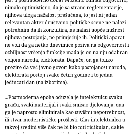
nimalo optimistično, da je sa strane reglementacije,
njihova uloga nažalost prešućena, to jest ni jedan
relevantan akter društveno-političke scene ne nalazi
potrebnim da ih konzultira, ne nalazi uopće nužnost
njihova postojanja, ne primjećuje ih. Politički aparat
ne voli da ga netko dnevimice poziva na odgovornost i
ozbiljnost vršenja funkcije mada je on na nju odabran
voljom naroda, elektorata. Dapače, on ga toliko
prezire da već javno govori kako postojanost naroda,
elektorata postoji svake četiri godine i to jedan
jedincati dan (na izborima).
...Postmoderna epoha oduzela je intelektulcu svaku
građu, svaki materijal i svaki smisao djelovanja, ona
ga je naprosto eliminirala kao suvišnu nepotrebnost,
ili stvar modernističke prošlosti. Glas intelektualca u
takvoj sredini više čak ne bi bio niti ridikulan, dakle