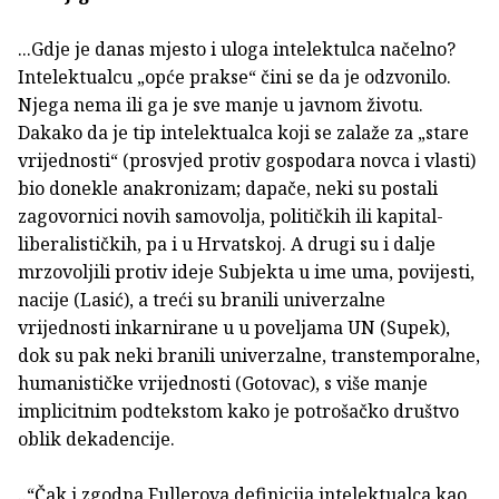
...Gdje je danas mjesto i uloga intelektulca načelno?
Intelektualcu „opće prakse“ čini se da je odzvonilo.
Njega nema ili ga je sve manje u javnom životu.
Dakako da je tip intelektualca koji se zalaže za „stare
vrijednosti“ (prosvjed protiv gospodara novca i vlasti)
bio donekle anakronizam; dapače, neki su postali
zagovornici novih samovolja, političkih ili kapital-
liberalističkih, pa i u Hrvatskoj. A drugi su i dalje
mrzovoljili protiv ideje Subjekta u ime uma, povijesti,
nacije (Lasić), a treći su branili univerzalne
vrijednosti inkarnirane u u poveljama UN (Supek),
dok su pak neki branili univerzalne, transtemporalne,
humanističke vrijednosti (Gotovac), s više manje
implicitnim podtekstom kako je potrošačko društvo
oblik dekadencije.
..“Čak i zgodna Fullerova definicija intelektualca kao