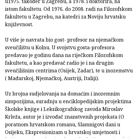
u1975. također u Zagrebu, a 1978. i doktorira, na
istom fakultetu. Od 1976. do 2008. radi na Filozofskom
fakultetu u Zagrebu, na katedri za Noviju hrvatsku
književnost.
U više je navrata bio gost- profesor na njemačkom
sveučilištu u Kolnu. U svojstvu gosta-profesora
predavao je godinu dana na riječkom Filozofskom
fakultetu, a kao predavač radio je i na drugim
sveučilišnim centrima (Osijek, Zadar), te u inozemstvu
( Mađarskoj, Njemačkoj, Austriji, Italiji).
Uz brojna sudjelovanja na domaćim i inozemnim
simpozijima, suradnju u enciklopedijskim projektima
Školske knjige i Leksikografskog zavoda Miroslav
Krleža, autor je i izvođač znanstvenih projekata (O
poratnom hrvatskom romanu, Slamnigovi dani u
Osijeku, Ekspresionizam u hrvatskoj umjetnosti i