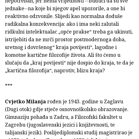
nepotreban, jer nema vrijednosti --budući da su sve
jednake--na koje bi njegov apel upozorile, a one bi
reaktivno odzvonile. Slijedi kao normalna doduše
radikalna konzekvencija: ako i ima neki zalutali
ridkulni intelektualac „opće prakse“ treba ga ukinuti,
istrijebiti da ne mrči prostor postmodernoga doba,
sretnog i dovršenog“ kraja povijesti“, lagodne i
komotne kartične filozofije života. Ali što ćemo u
slučaju da „kraj povijesti“ nije dospio do kraja, te da je
„kartična filozofija“, naprotiv, blizu kraja?
***
Cvjetko Milanja
rođen je 1943. godine u Zaglavu
(Dugi otok) gdje stječe osnovnoškolsko obrazovanje.
Gimnaziju pohađa u Zadru, a Filozofski fakultet u
Zagrebu (jugoslavenski jezici i književnosti, te
talijanski jezik). Poslijediplomski studij magistrirao je