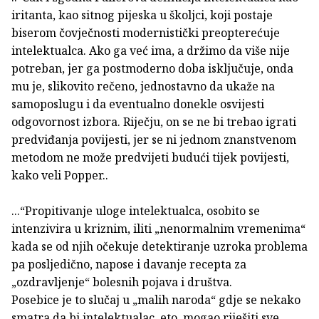
iritanta, kao sitnog pijeska u školjci, koji postaje
biserom čovječnosti modernistički preopterećuje
intelektualca. Ako ga već ima, a držimo da više nije
potreban, jer ga postmoderno doba isključuje, onda
mu je, slikovito rečeno, jednostavno da ukaže na
samoposlugu i da eventualno donekle osvijesti
odgovornost izbora. Riječju, on se ne bi trebao igrati
predviđanja povijesti, jer se ni jednom znanstvenom
metodom ne može predvijeti budući tijek povijesti,
kako veli Popper..
...“Propitivanje uloge intelektualca, osobito se
intenzivira u kriznim, iliti „nenormalnim vremenima“
kada se od njih očekuje detektiranje uzroka problema
pa posljedično, napose i davanje recepta za
„ozdravljenje“ bolesnih pojava i društva.
Posebice je to slučaj u „malih naroda“ gdje se nekako
smatra da bi intelektualac, eto, mogao riješiti sve