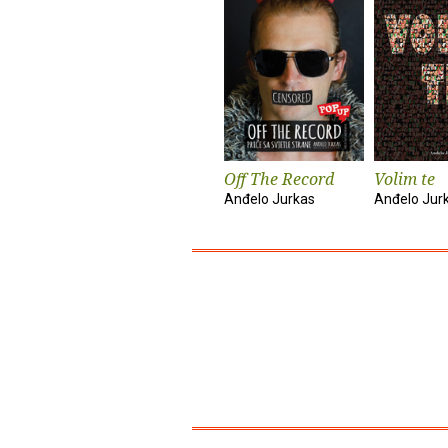
Off The Record
Volim te
Anđelo Jurkas
Anđelo Jur