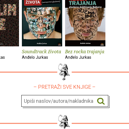
Soundtrack života
Bez rocka trajanja
kas
Anđelo Jurkas
Anđelo Jurkas
– PRETRAŽI SVE KNJIGE –