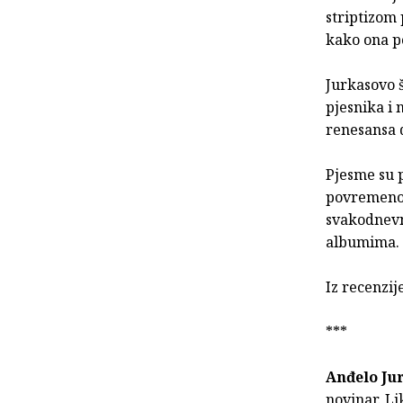
striptizom 
kako ona p
Jurkasovo š
pjesnika i
renesansa d
Pjesme su p
povremeno 
svakodnevne
albumima. N
Iz recenzij
***
Anđelo Ju
novinar. Li