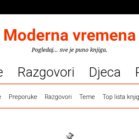
Moderna vremena
Pogledaj... sve je puno knjiga.
e
Razgovori
Djeca
e
Preporuke
Razgovori
Teme
Top lista knji