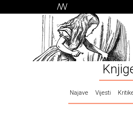
Knjig
Najave
Vijesti
Kritik