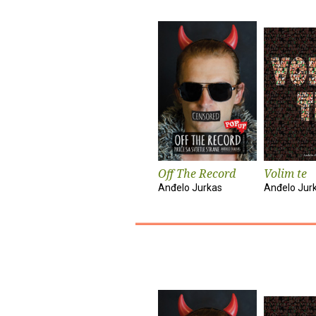
Off The Record
Volim te
Anđelo Jurkas
Anđelo Jur