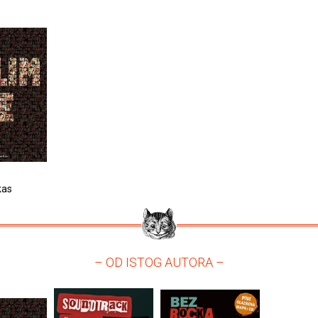
kas
– OD ISTOG AUTORA –