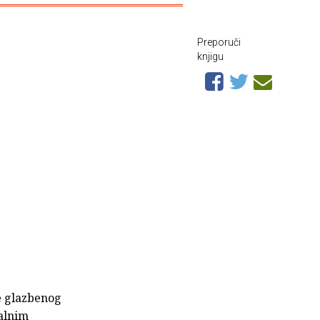
Preporuči
knjigu
te glazbenog
balnim