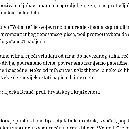
poziva na ljubav i mami na opredjeljenje za, a ne protiv lj
onekad bolna bila.
tivo "Volim te" je svojevrsno pomirenje sipanja zapisa uli
 najromantičnijeg renesansog pisca, pod pretpostavkom da 
ogađa u 21. stoljeću.
une ritma, riječi vrludaju od rima do nevezanog stiha, reč
divlje, povremeno divne, povremeno namjerno patetične,
 i susjedne. Neke od njih su već uglazbljene, a neke će bi
eke će zauvijek ostati papiru ili internetu.
e : Ljerka Bralić, prof. hrvatskog i književnosti
rkas
je publicist, medijski djelatnik, urednik, izvođač, pop 
k koji zapisuje i izvodi riječi u formi stihova. “Volim te” je 