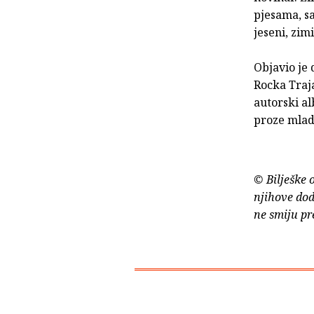
pjesama, sa
jeseni, zimi
Objavio je 
Rocka Traja
autorski al
proze mlad
© Bilješke 
njihove dod
ne smiju pr