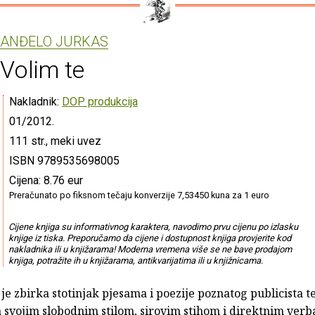
ANĐELO JURKAS
Volim te
Nakladnik:
DOP produkcija
01/2012.
111 str., meki uvez
ISBN 9789535698005
Cijena: 8.76 eur
Preračunato po fiksnom tečaju konverzije 7,53450 kuna za 1 euro
Cijene knjiga su informativnog karaktera, navodimo prvu cijenu po izlasku
knjige iz tiska. Preporučamo da cijene i dostupnost knjiga provjerite kod
nakladnika ili u knjižarama! Moderna vremena više se ne bave prodajom
knjiga, potražite ih u knjižarama, antikvarijatima ili u knjižnicama.
je zbirka stotinjak pjesama i poezije poznatog publicista 
a svojim slobodnim stilom, sirovim stihom i direktnim ver