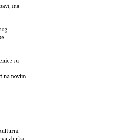
ubavi, ma
čnog
se
enice su
ti na novim
kulturni
prva zbirka