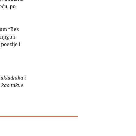
eću, po
lbum “Bez
njigu i
poezije i
nakladnika i
e kao takve