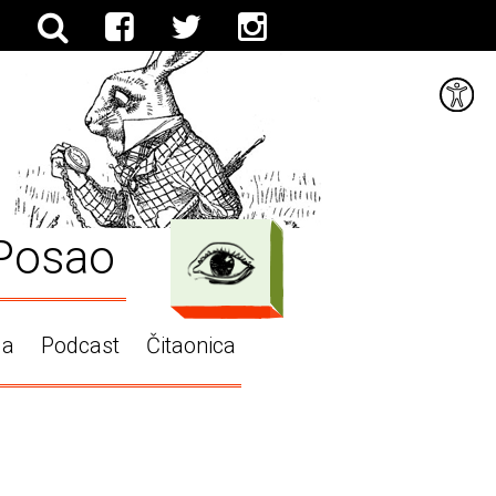
Posao
ga
Podcast
Čitaonica