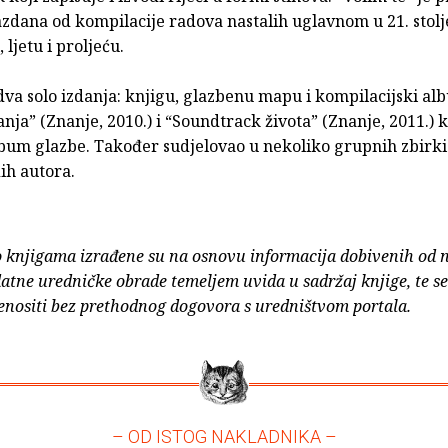
zdana od kompilacije radova nastalih uglavnom u 21. stolj
, ljetu i proljeću.
dva solo izdanja: knjigu, glazbenu mapu i kompilacijski a
nja” (Znanje, 2010.) i “Soundtrack života” (Znanje, 2011.) k
bum glazbe. Također sudjelovao u nekoliko grupnih zbirki 
ih autora.
o knjigama izrađene su na osnovu informacija dobivenih od 
atne uredničke obrade temeljem uvida u sadržaj knjige, te s
enositi bez prethodnog dogovora s uredništvom portala.
– OD ISTOG NAKLADNIKA –