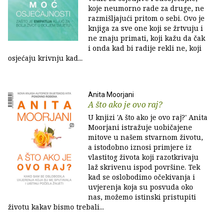
koje neumorno rade za druge, ne
razmišljajući pritom o sebi. Ovo je
knjiga za sve one koji se žrtvuju i
ne znaju primati, koji kažu da čak
i onda kad bi radije rekli ne, koji
osjećaju krivnju kad...
Anita Moorjani
A što ako je ovo raj?
U knjizi 'A što ako je ovo raj?' Anita
Moorjani istražuje uobičajene
mitove u našem stvarnom životu,
a istodobno iznosi primjere iz
vlastitog života koji razotkrivaju
laž skrivenu ispod površine. Tek
kad se oslobodimo očekivanja i
uvjerenja koja su posvuda oko
nas, možemo istinski pristupiti
životu kakav bismo trebali...