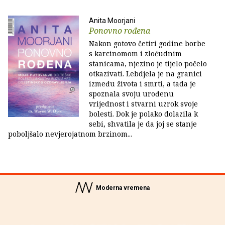
Anita Moorjani
Ponovno rođena
Nakon gotovo četiri godine borbe
s karcinomom i zloćudnim
stanicama, njezino je tijelo počelo
otkazivati. Lebdjela je na granici
između života i smrti, a tada je
spoznala svoju urođenu
vrijednost i stvarni uzrok svoje
bolesti. Dok je polako dolazila k
sebi, shvatila je da joj se stanje
poboljšalo nevjerojatnom brzinom...
Moderna vremena