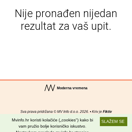
Nije pronađen nijedan
rezultat za vaš upit.
Moderna vremena
Sva prava pridržana © MV Info d.o.o. 2026. • Kriv je
Fiktiv
Mvinfo.hr koristi kolačiće („cookies“) kako bi
SLAŽEM SE
O nama
•
Pomoć
•
Uvjeti korištenja
•
RSS kanali
vam pružio bolje korisničko iskustvo.