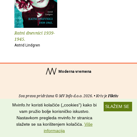
Ratni dnevnici 1939-
1945.
Astrid Lindgren
Moderna vremena
Sva prava pridržana © MV Info d.o.o. 2026. • Kriv je
Fiktiv
Mvinfo.hr koristi kolačiće („cookies“) kako bi
SLAŽEM SE
O nama
•
Pomoć
•
Uvjeti korištenja
•
RSS kanali
vam pružio bolje korisničko iskustvo.
Nastavkom pregleda mvinfo.hr stranica
Potraži nas na:
slažete se sa korištenjem kolačića.
Više
informacija