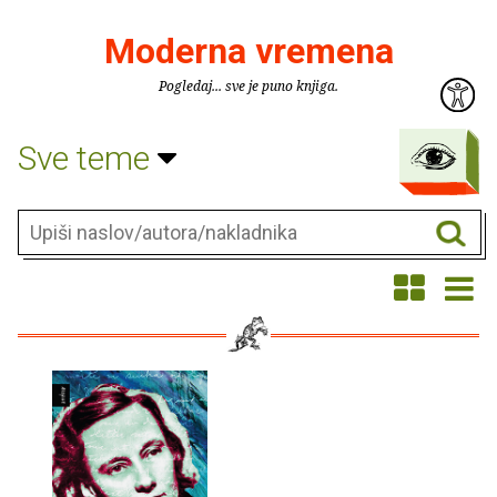
Moderna vremena
Pogledaj... sve je puno knjiga.
Sve teme