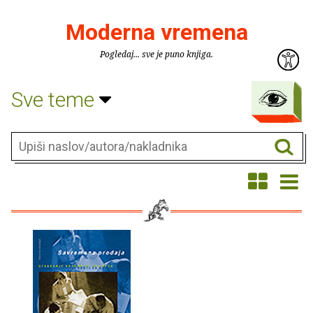
Moderna vremena
Pogledaj... sve je puno knjiga.
Sve teme