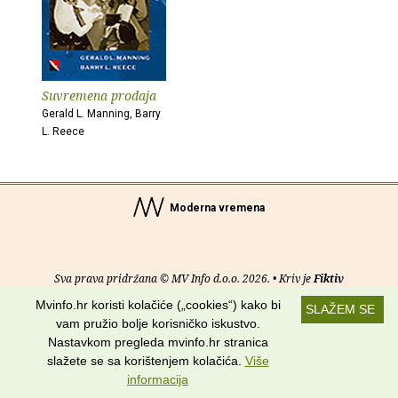
Suvremena prodaja
Gerald L. Manning, Barry
L. Reece
Moderna vremena
Sva prava pridržana © MV Info d.o.o. 2026. • Kriv je
Fiktiv
Mvinfo.hr koristi kolačiće („cookies“) kako bi
SLAŽEM SE
O nama
•
Pomoć
•
Uvjeti korištenja
•
RSS kanali
vam pružio bolje korisničko iskustvo.
Nastavkom pregleda mvinfo.hr stranica
Potraži nas na:
slažete se sa korištenjem kolačića.
Više
informacija