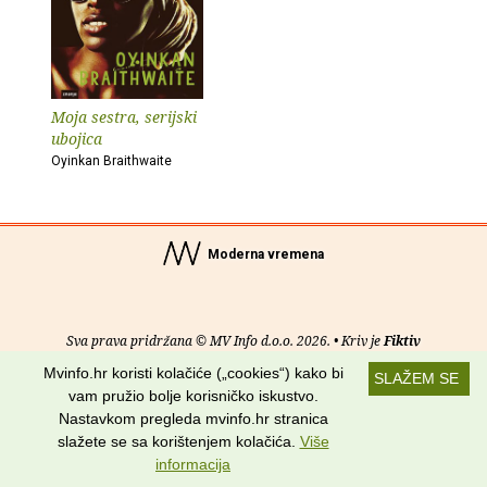
Moja sestra, serijski
ubojica
Oyinkan Braithwaite
Moderna vremena
Sva prava pridržana © MV Info d.o.o. 2026. • Kriv je
Fiktiv
Mvinfo.hr koristi kolačiće („cookies“) kako bi
SLAŽEM SE
O nama
•
Pomoć
•
Uvjeti korištenja
•
RSS kanali
vam pružio bolje korisničko iskustvo.
Nastavkom pregleda mvinfo.hr stranica
Potraži nas na:
slažete se sa korištenjem kolačića.
Više
informacija