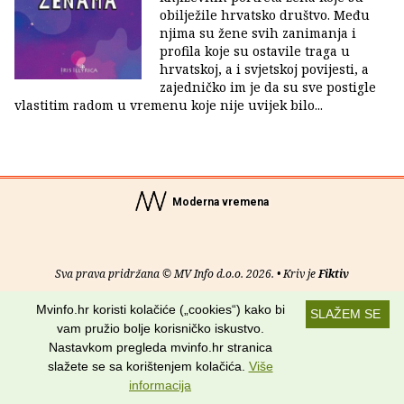
obilježile hrvatsko društvo. Među
njima su žene svih zanimanja i
profila koje su ostavile traga u
hrvatskoj, a i svjetskoj povijesti, a
zajedničko im je da su sve postigle
vlastitim radom u vremenu koje nije uvijek bilo...
Moderna vremena
Sva prava pridržana © MV Info d.o.o. 2026. • Kriv je
Fiktiv
Mvinfo.hr koristi kolačiće („cookies“) kako bi
O nama
•
Pomoć
•
Uvjeti korištenja
•
RSS kanali
SLAŽEM SE
vam pružio bolje korisničko iskustvo.
Potraži nas na:
Nastavkom pregleda mvinfo.hr stranica
slažete se sa korištenjem kolačića.
Više
informacija