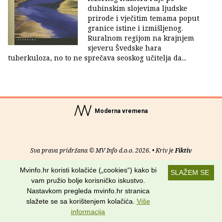
dubinskim slojevima ljudske
prirode i vječitim temama poput
granice istine i izmišljenog.
Ruralnom regijom na krajnjem
sjeveru Švedske hara
tuberkuloza, no to ne sprečava seoskog učitelja da...
Moderna vremena
Sva prava pridržana © MV Info d.o.o. 2026. • Kriv je
Fiktiv
Mvinfo.hr koristi kolačiće („cookies“) kako bi
O nama
•
Pomoć
•
Uvjeti korištenja
•
RSS kanali
SLAŽEM SE
vam pružio bolje korisničko iskustvo.
Potraži nas na:
Nastavkom pregleda mvinfo.hr stranica
slažete se sa korištenjem kolačića.
Više
informacija