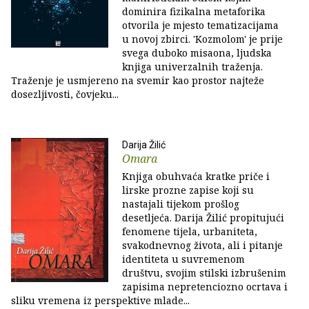
dominira fizikalna metaforika
otvorila je mjesto tematizacijama
u novoj zbirci. 'Kozmolom' je prije
svega duboko misaona, ljudska
knjiga univerzalnih traženja.
Traženje je usmjereno na svemir kao prostor najteže
dosezljivosti, čovjeku...
Darija Žilić
Omara
Knjiga obuhvaća kratke priče i
lirske prozne zapise koji su
nastajali tijekom prošlog
desetljeća. Darija Žilić propitujući
fenomene tijela, urbaniteta,
svakodnevnog života, ali i pitanje
identiteta u suvremenom
društvu, svojim stilski izbrušenim
zapisima nepretenciozno ocrtava i
sliku vremena iz perspektive mlade...