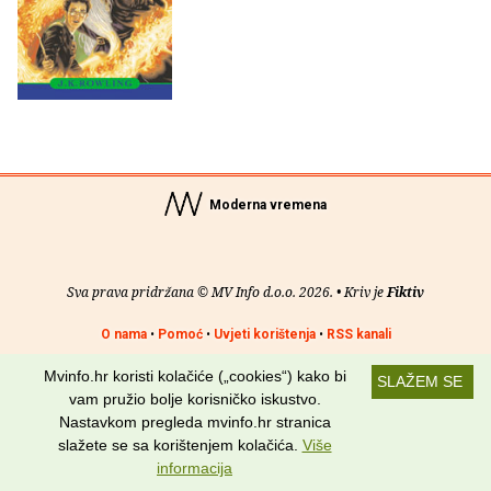
Moderna vremena
Sva prava pridržana © MV Info d.o.o. 2026. • Kriv je
Fiktiv
O nama
•
Pomoć
•
Uvjeti korištenja
•
RSS kanali
Mvinfo.hr koristi kolačiće („cookies“) kako bi
Potraži nas na:
SLAŽEM SE
vam pružio bolje korisničko iskustvo.
Nastavkom pregleda mvinfo.hr stranica
slažete se sa korištenjem kolačića.
Više
informacija