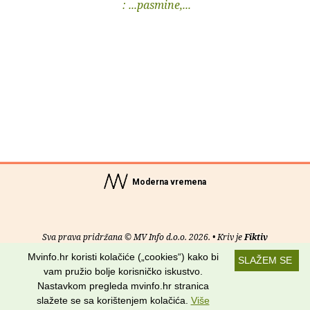
: ...pasmine,...
Moderna vremena
Sva prava pridržana © MV Info d.o.o. 2026. • Kriv je
Fiktiv
Mvinfo.hr koristi kolačiće („cookies“) kako bi
SLAŽEM SE
O nama
•
Pomoć
•
Uvjeti korištenja
•
RSS kanali
vam pružio bolje korisničko iskustvo.
Nastavkom pregleda mvinfo.hr stranica
Potraži nas na:
slažete se sa korištenjem kolačića.
Više