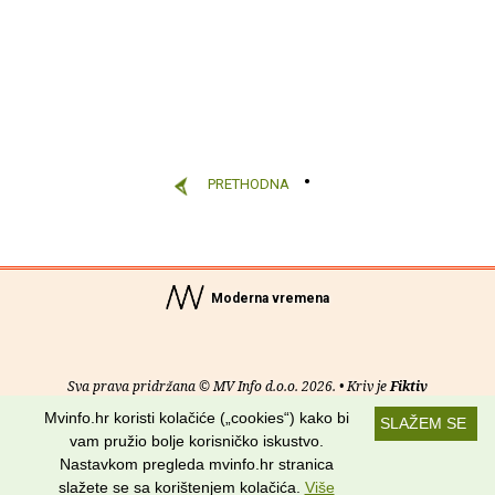
PRETHODNA
Moderna vremena
Sva prava pridržana © MV Info d.o.o. 2026. • Kriv je
Fiktiv
Mvinfo.hr koristi kolačiće („cookies“) kako bi
SLAŽEM SE
O nama
•
Pomoć
•
Uvjeti korištenja
•
RSS kanali
vam pružio bolje korisničko iskustvo.
Nastavkom pregleda mvinfo.hr stranica
Potraži nas na:
slažete se sa korištenjem kolačića.
Više