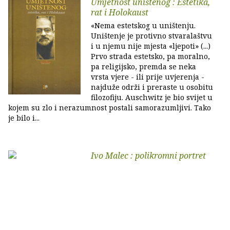
Umjetnost uništenog : Estetika,
rat i Holokaust
«Nema estetskog u uništenju.
Uništenje je protivno stvaralaštvu
i u njemu nije mjesta «ljepoti» (...)
Prvo strada estetsko, pa moralno,
pa religijsko, premda se neka
vrsta vjere - ili prije uvjerenja -
najduže održi i preraste u osobitu
filozofiju. Auschwitz je bio svijet u
kojem su zlo i nerazumnost postali samorazumljivi. Tako
je bilo i...
Ivo Malec : polikromni portret