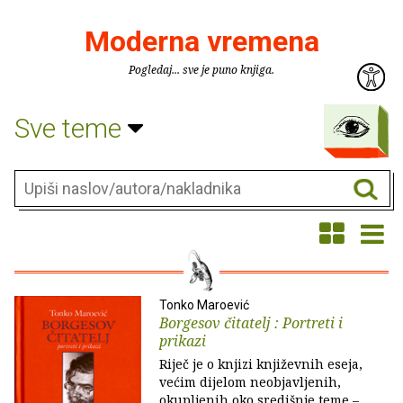
Moderna vremena
Pogledaj... sve je puno knjiga.
Sve teme
Tonko Maroević
Borgesov čitatelj : Portreti i
prikazi
Riječ je o knjizi književnih eseja,
većim dijelom neobjavljenih,
okupljenih oko središnje teme –