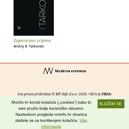
Zapečaćeno vrijeme
Andrej A. Tarkovski
Moderna vremena
Sva prava pridržana © MV Info d.o.o. 2026. • Kriv je
Fiktiv
Mvinfo.hr koristi kolačiće („cookies“) kako bi
SLAŽEM SE
O nama
•
Pomoć
•
Uvjeti korištenja
•
RSS kanali
vam pružio bolje korisničko iskustvo.
Nastavkom pregleda mvinfo.hr stranica
Potraži nas na:
slažete se sa korištenjem kolačića.
Više
informacija