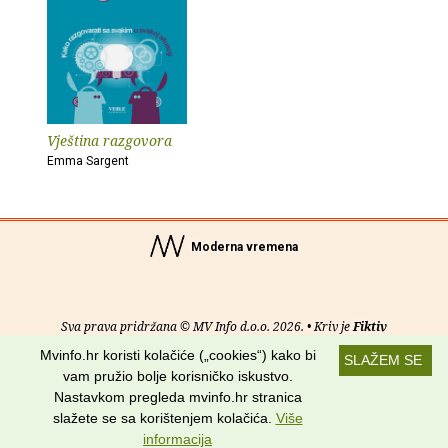
Vještina razgovora
Emma Sargent
Moderna vremena
Sva prava pridržana © MV Info d.o.o. 2026. • Kriv je
Fiktiv
Mvinfo.hr koristi kolačiće („cookies“) kako bi
SLAŽEM SE
O nama
•
Pomoć
•
Uvjeti korištenja
•
RSS kanali
vam pružio bolje korisničko iskustvo.
Nastavkom pregleda mvinfo.hr stranica
Potraži nas na:
slažete se sa korištenjem kolačića.
Više
informacija