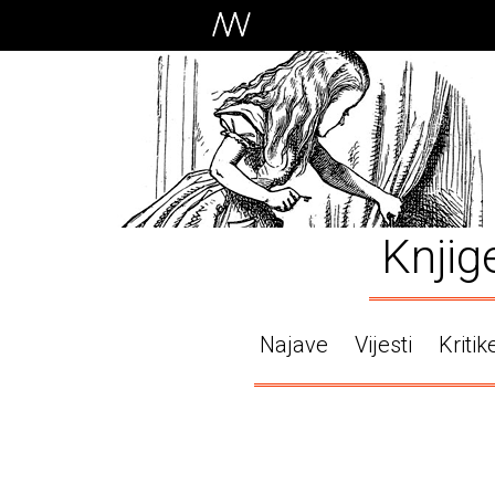
Knjig
Najave
Vijesti
Kritik