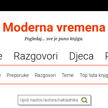
Moderna vremena
Pogledaj... sve je puno knjiga.
e
Razgovori
Djeca
e
Preporuke
Razgovori
Teme
Top lista knji