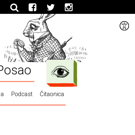
Posao
ga
Podcast
Čitaonica