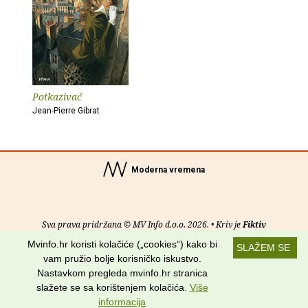
Potkazivač
Jean-Pierre Gibrat
Moderna vremena
Sva prava pridržana © MV Info d.o.o. 2026. • Kriv je
Fiktiv
Mvinfo.hr koristi kolačiće („cookies“) kako bi
SLAŽEM SE
O nama
•
Pomoć
•
Uvjeti korištenja
•
RSS kanali
vam pružio bolje korisničko iskustvo.
Nastavkom pregleda mvinfo.hr stranica
Potraži nas na:
slažete se sa korištenjem kolačića.
Više
informacija