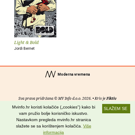
Light & Bold
Jordi Bernet
Moderna vremena
Sva prava pridržana © MV Info d.o.o. 2026. • Kriv je
Fiktiv
Mvinfo.hr koristi kolačiće („cookies“) kako bi
SLAŽEM SE
O nama
•
Pomoć
•
Uvjeti korištenja
•
RSS kanali
vam pružio bolje korisničko iskustvo.
Nastavkom pregleda mvinfo.hr stranica
Potraži nas na:
slažete se sa korištenjem kolačića.
Više
informacija