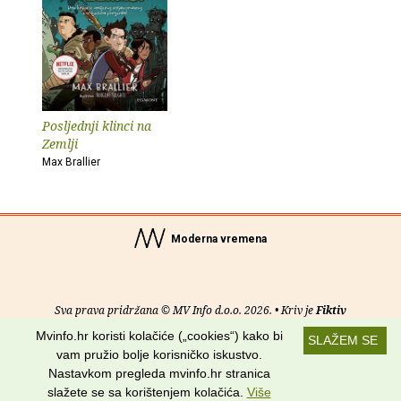
Posljednji klinci na
Zemlji
Max Brallier
Moderna vremena
Sva prava pridržana © MV Info d.o.o. 2026. • Kriv je
Fiktiv
Mvinfo.hr koristi kolačiće („cookies“) kako bi
SLAŽEM SE
O nama
•
Pomoć
•
Uvjeti korištenja
•
RSS kanali
vam pružio bolje korisničko iskustvo.
Nastavkom pregleda mvinfo.hr stranica
Potraži nas na:
slažete se sa korištenjem kolačića.
Više