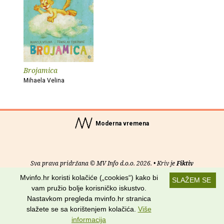
Brojamica
Mihaela Velina
Moderna vremena
Sva prava pridržana © MV Info d.o.o. 2026. • Kriv je
Fiktiv
Mvinfo.hr koristi kolačiće („cookies“) kako bi
SLAŽEM SE
O nama
•
Pomoć
•
Uvjeti korištenja
•
RSS kanali
vam pružio bolje korisničko iskustvo.
Nastavkom pregleda mvinfo.hr stranica
Potraži nas na:
slažete se sa korištenjem kolačića.
Više
informacija