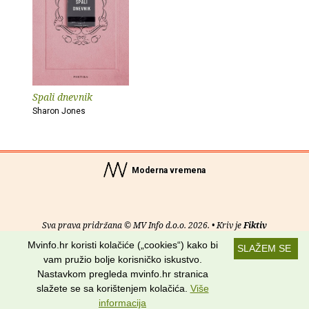
Spali dnevnik
Sharon Jones
Moderna vremena
Sva prava pridržana © MV Info d.o.o. 2026. • Kriv je
Fiktiv
Mvinfo.hr koristi kolačiće („cookies“) kako bi
SLAŽEM SE
O nama
•
Pomoć
•
Uvjeti korištenja
•
RSS kanali
vam pružio bolje korisničko iskustvo.
Nastavkom pregleda mvinfo.hr stranica
Potraži nas na:
slažete se sa korištenjem kolačića.
Više
informacija