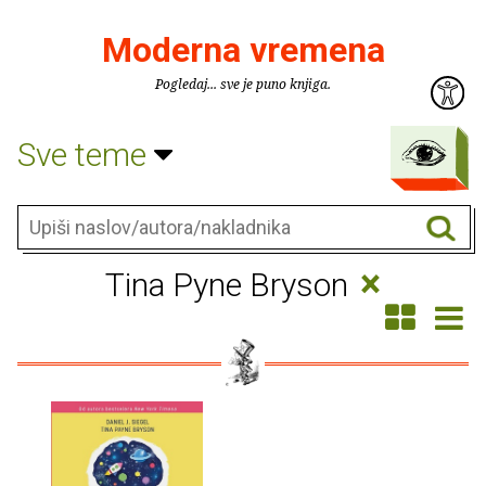
Moderna vremena
Pogledaj... sve je puno knjiga.
Sve teme
×
Tina Pyne Bryson