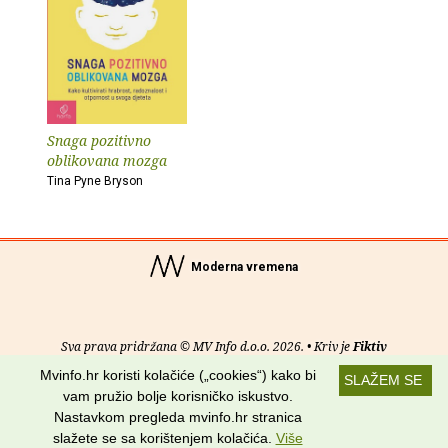
Snaga pozitivno
oblikovana mozga
Tina Pyne Bryson
Moderna vremena
Sva prava pridržana © MV Info d.o.o. 2026. • Kriv je
Fiktiv
Mvinfo.hr koristi kolačiće („cookies“) kako bi
SLAŽEM SE
O nama
•
Pomoć
•
Uvjeti korištenja
•
RSS kanali
vam pružio bolje korisničko iskustvo.
Nastavkom pregleda mvinfo.hr stranica
Potraži nas na:
slažete se sa korištenjem kolačića.
Više