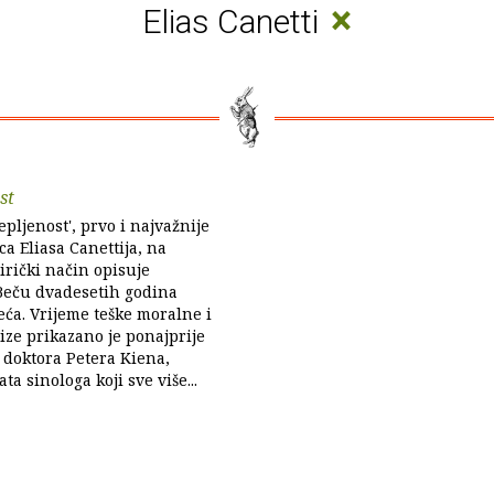
×
Elias Canetti
st
pljenost', prvo i najvažnije
ca Eliasa Canettija, na
irički način opisuje
Beču dvadesetih godina
jeća. Vrijeme teške moralne i
rize prikazano je ponajprije
 doktora Petera Kiena,
ata sinologa koji sve više...