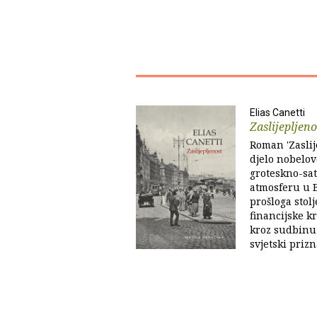
Elias Canetti
Zaslijepljeno
Roman 'Zaslije
djelo nobelov
groteskno-sat
atmosferu u 
prošloga stol
financijske k
kroz sudbinu
svjetski prizn