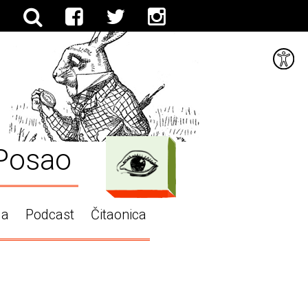
Posao
ga
Podcast
Čitaonica