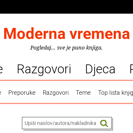
Moderna vremena
Pogledaj... sve je puno knjiga.
e
Razgovori
Djeca
e
Preporuke
Razgovori
Teme
Top lista knji