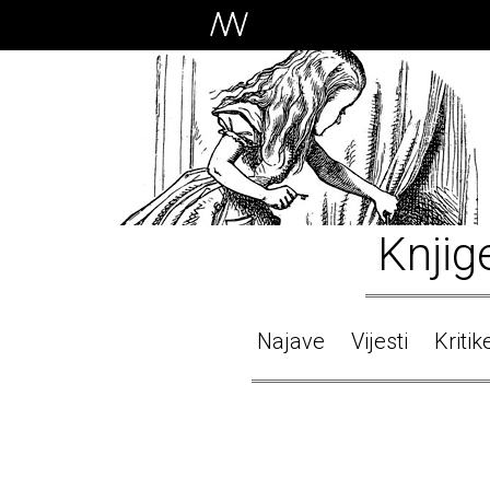
Knjig
Najave
Vijesti
Kritik