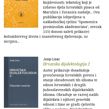
književnosti; tekstolog koji je
izdavao djela hrvatskih pisaca od
Marulića i Zoranića nadalje... Ova
publikacija (objavljena u
nakladničkoj cjelini "Spomenica
preminulim akademicima", svezak
155) donosi sažeti prikaz(e)
kolumbićevog života i znanstvenog djelovanja, uz
iscrpnu...
Josip Lisac
Hrvatska dijalektologija 2
Autor prikazuje dosadašnja
proučavanja hrvatskih govora i
stanje obrađenosti tih idioma te
odnos hrvatskih i drugih
južnoslavenskih dijalekatskih
idioma. Obrađuje se razvoj naših
dijalekata i njihovi genetski
odnosi i time se gradi cjelovita