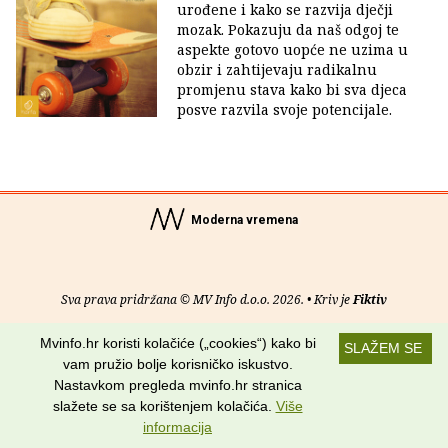
urođene i kako se razvija dječji
mozak. Pokazuju da naš odgoj te
aspekte gotovo uopće ne uzima u
obzir i zahtijevaju radikalnu
promjenu stava kako bi sva djeca
posve razvila svoje potencijale.
Moderna vremena
Sva prava pridržana © MV Info d.o.o. 2026. • Kriv je
Fiktiv
O nama
•
Pomoć
•
Uvjeti korištenja
•
RSS kanali
Mvinfo.hr koristi kolačiće („cookies“) kako bi
SLAŽEM SE
vam pružio bolje korisničko iskustvo.
Potraži nas na:
Nastavkom pregleda mvinfo.hr stranica
slažete se sa korištenjem kolačića.
Više
informacija