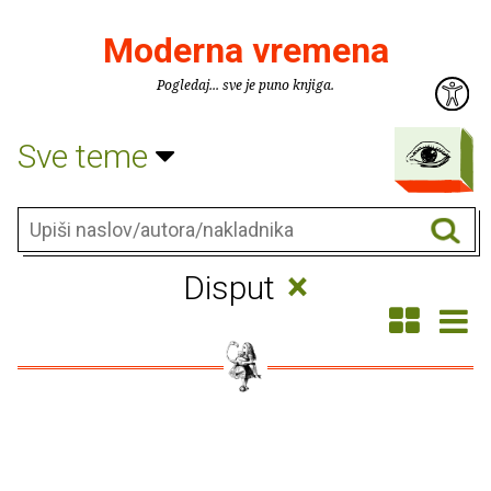
Moderna vremena
Pogledaj... sve je puno knjiga.
Sve teme
×
Disput