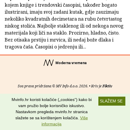
kojem knjige i trendovski časopisi, također bogato
ilustrirani, imaju svoj zadani kutak, gdje zauzimaju
nekoliko kvadratnih decimetara na rubu četvrtastog
niskog stolića. Najbolje staklenog ili od nekoga novog
materijala koji liči na staklo. Prozirno, hladno, čisto.
Bez otisaka prstiju i mrvica, ili nedaj bože dlaka i
tragova čaša. Časopisi o jedrenju ili...
Moderna vremena
Sva prava pridržana © MV Info d.o.o. 2026. • Kriv je
Fiktiv
O nama
•
Pomoć
•
Uvjeti korištenja
•
RSS kanali
Mvinfo.hr koristi kolačiće („cookies“) kako bi
SLAŽEM SE
vam pružio bolje korisničko iskustvo.
Potraži nas na:
Nastavkom pregleda mvinfo.hr stranica
slažete se sa korištenjem kolačića.
Više
informacija