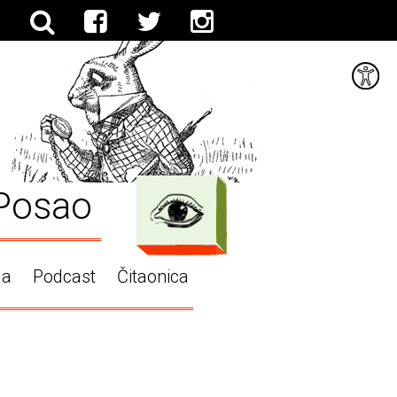
Posao
ga
Podcast
Čitaonica