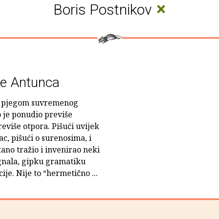
×
Boris Postnikov
še Antunca
om pjegom suvremenog
o je ponudio previše
reviše otpora. Pišući uvijek
c, pišući o surenosima, i
tano tražio i invenirao neki
signala, gipku gramatiku
je. Nije to “hermetično ...