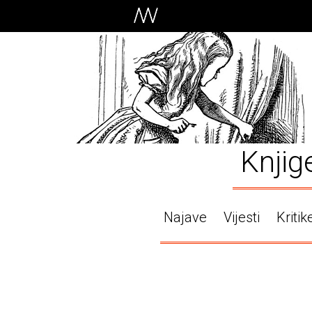
Knjig
Najave
Vijesti
Kritik