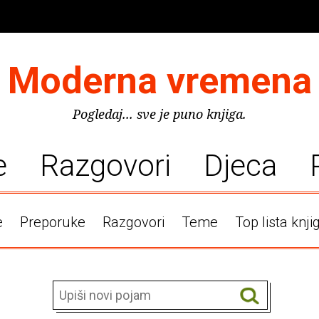
Moderna vremena
Pogledaj... sve je puno knjiga.
e
Razgovori
Djeca
e
Preporuke
Razgovori
Teme
Top lista knji