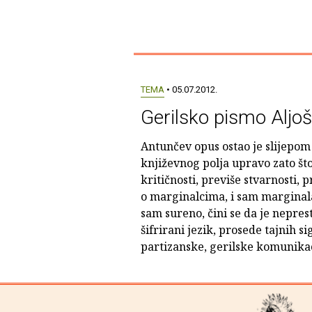
TEMA
• 05.07.2012.
Gerilsko pismo Aljo
Antunčev opus ostao je slijep
književnog polja upravo zato št
kritičnosti, previše stvarnosti, p
o marginalcima, i sam marginala
sam sureno, čini se da je nepres
šifrirani jezik, prosede tajnih 
partizanske, gerilske komunikaci