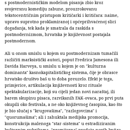
s postmodernističkim modelom pisanja zbio kroz
svojevrsnu komediju zabune, prouzrokovanu
tekstocentričnim pristupom kritičarki i kritičara: naime,
upravo suprotno proklamiranoj i općeprihvaćenoj slici
događanja, tek kada je smatrala da raskida s
postmodernizmom, hrvatska je književnost postajala
postmodernom.
Ali u onom smislu u kojem su postmodernizam tumačili
različiti marksistički autori, poput Fredrica Jamesona ili
Davida Harveya, u smislu u kojem je on "kulturna
dominanta" kasnokapitalističkog sistema, čije je obrasce
hrvatsko društvo baš u to doba preuzelo. Efekt je toga,
primjerice, artikulacija književnosti kroz rituale
spektakularizacije, koji su cijeli jedan novi naraštaj, ili
barem skupinu pisaca, razvikanih FAK-ovaca, po prvi puta
okupili oko festivala, a ne oko književnog časopisa, kao što
je bio slučaj s "krugovašima", "razlogovcima" i
"quorumašima"; ali i zahuktala medijska promocija,
konstrukcija malenoga "star-sistema" u estradiziranim
kulturnim rubrikama, "premijerna" prodaju novih knjiga