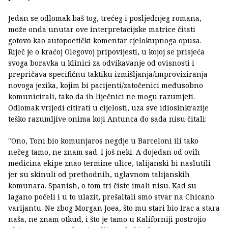
Jedan se odlomak baš tog, trećeg i posljednjeg romana,
može onda unutar ove interpretacijske matrice čitati
gotovo kao autopoetički komentar cjelokupnoga opusa.
Riječ je o kraćoj Olegovoj pripovijesti, u kojoj se prisjeća
svoga boravka u klinici za odvikavanje od ovisnosti i
prepričava specifičnu taktiku izmišljanja/improviziranja
novoga jezika, kojim bi pacijenti/zatočenici međusobno
komunicirali, tako da ih liječnici ne mogu razumjeti.
Odlomak vrijedi citirati u cijelosti, uza sve idiosinkrazije
teško razumljive onima koji Antunca do sada nisu čitali:
"Ono, Toni bio komunjaros negdje u Barceloni ili tako
nečeg tamo, ne znam sad. I još neki. A dojedan od ovih
medicina ekipe znao termine ulice, talijanski bi naslutili
jer su skinuli od prethodnih, uglavnom talijanskih
komunara. Spanish, o tom tri čiste imali nisu. Kad su
lagano počeli i u to ulazit, prešaltali smo stvar na Chicano
varijantu. Ne zbog Morgan Joea, što mu stari bio Irac a stara
naša, ne znam otkud, i što je tamo u Kaliforniji postrojio