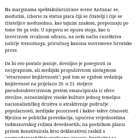
Na marginama spektakularizirane scene Antunac se,
međutim, izborio za status pisca čiji se čitatelji i čije se
čitateljice međusobno, kao tajnim znakom, prepoznaju po
tome što ga vole. U njegovu se opusu stoga, kao u
inverznom zrcalnom odrazu, na neki način razotkriva
naličje trenutnoga, priručnog kanona suvremene hrvatske
proze.
Da bi ovo postalo jasnije, dovoljno je posegnuti za
nezgrapnom, ali medijski propulzivnom sintagmom
"stvarnosne književnosti"; pod tom se egidom ovdašnja
književnost na prijelazu 20. u 21. stoljeće
pseudosubverzivnom gestom emancipirala iz sfere
sterilne, nezanimljive visoke kulture jednog temeljno
nacionalističkog društva u atraktivnije područje
popularnosti, medijske pozornosti i kakve-takve čitanosti.
Njezina se politička provokacija, upućena vrijednostima
tuđmanovskog režima devedesetih, na poetičkom planu
pritom konstituirala kroz deklarativni raskid s
postmodernističkim praksama pisanja. Implicitni se