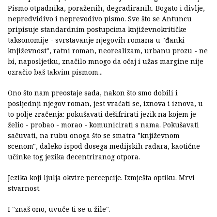
Pismo otpadnika, poraženih, degradiranih. Bogato i divlje,
nepredvidivo i neprevodivo pismo. Sve što se Antuncu
pripisuje standardnim postupcima književnokritičke
taksonomije - svrstavanje njegovih romana u "đanki
književnost", ratni roman, neorealizam, urbanu prozu - ne
bi, naposljetku, značilo mnogo da očaj i užas margine nije
ozračio baš takvim pismom...
Ono što nam preostaje sada, nakon što smo dobili i
posljednji njegov roman, jest vraćati se, iznova i iznova, u
to polje zračenja: pokušavati dešifrirati jezik na kojem je
želio - probao - morao - komunicirati s nama. Pokušavati
sačuvati, na rubu onoga što se smatra "književnom
scenom", daleko ispod dosega medijskih radara, kaotične
učinke tog jezika decentriranog otpora.
Jezika koji ljulja okvire percepcije. Izmješta optiku. Mrvi
stvarnost.
I "znaš ono, uvuče ti se u žile".