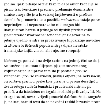
godina. Ipak, pitanje ostaje: kako to da je autor kroz čije se
pismo tako koncizno i precizno prelamaju dominantne
silnice onoga što je u hrvatskoj književnosti u prošlom
desetljeću promovirano u poetički
mainstream
ostaje posve
neprimijećen i nepoznat? Zašto nije mogao biti
inauguriran barem u jednoga od tipskih predstavnika
glorificirane "stvarnosne" tendencije? Odgovor na to
pitanje ujedno je šifra za prokazivanje hipokrizije navodne
društvene kritičnosti popularnijega dijela hrvatske
tranzicijske književnosti, ali i njezine recepcije.
Možemo ga postaviti na dvije razine: na jednoj, čini se da je
Antunčev opus ostao slijepom pjegom suvremenog
književnog polja upravo zato što je ponudio
previše
kritičnosti,
previše
stvarnosti,
previše
otpora; na neki način,
on ocrtava granicu preko koje pisanje u prvom desetljeću
dvadesetoga stoljeća tematski i problemski nije moglo
prijeći, a da istodobno ne izgubi medijski prihvatljiv lik. Na
drugoj razini, stvari vrijedi postaviti dalekosežnije. Moguće
je, naime, braniti tezu da se navodni raskid hrvatske proze