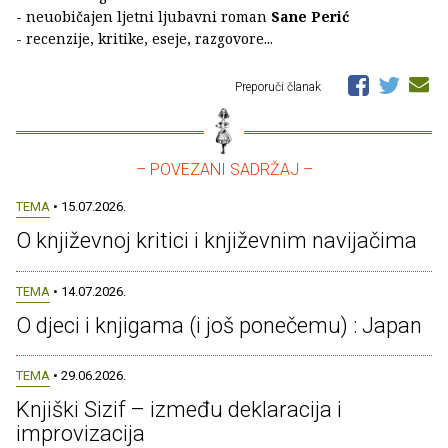
- neuobičajen ljetni ljubavni roman
Sane Perić
- recenzije, kritike, eseje, razgovore...
Preporuči članak
– POVEZANI SADRŽAJ –
TEMA
• 15.07.2026.
O književnoj kritici i književnim navijačima
TEMA
• 14.07.2026.
O djeci i knjigama (i još ponečemu) : Japan
TEMA
• 29.06.2026.
Knjiški Sizif – između deklaracija i
improvizacija