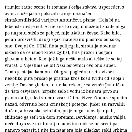
Primjer ratne scene iz romana
Poslije zabave
, uspoređen s
ovim, može jasno pokazati ranije naznačen
sintaktostilistički varijetet Antunčeva pisma: "Koja bi na
tebe išla neš je čut. Al ne zna to ovaj, il možebit znade al ga
po nagonu stislo za pobjeć, nije ušaltan čovac, Kako bilo,
jedan prozviždi, drugi zgazi napuvanu plastiku od soka,
ono, Dvojni Ce, DUM, finta polijegali, sirotinja novinar
iskočio da će ispod krova zgiljat, fula prozor i pogodi
glavom u beton. Kao tješili ga nešto malo al teško će se taj
vraćat. U Vijestima će bit Naši bojovnici ovo ono super.
Tamo je stajao kamion i Oleg se pogleda u retrovizor i
nekoliko puta prošao je prstima kroz kosu tvrdu od znoja i
zemlje. Dok se gledao, tu netko rekao je za vruću Jamničku
da 'isto osvježava' (srpsko selo i vodu iz bunara prvo su
psima dali), takvi su mu izrazi išli na živce. Onda se spustio
nazad, odvrnuo bocu Zrinskog i potegao, jučer su razvalili
dućan, a hrvatsko selo bilo, prije nego su ovdje upali,
zblindao ga šef i 'Za dom spremni, Doviđenja', mislio valjda
neće dugo sve to i tutanj u ladovinu dok se ne sredi pa
nanovo pazarit, i nije im namjera bila pljačkat: rekli Srbima