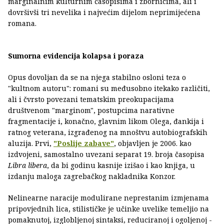
marginalnim kulturnim časopisima i zbornicima, ali i
dovršivši tri nevelika i najvećim dijelom neprimijećena
romana.
Sumorna evidencija kolapsa i poraza
Opus dovoljan da se na njega stabilno osloni teza o
"kultnom autoru": romani su međusobno itekako različiti,
ali i čvrsto povezani tematskim preokupacijama
društvenom "marginom", postupcima narativne
fragmentacije i, konačno, glavnim likom Olega, đankija i
ratnog veterana, izgrađenog na mnoštvu autobiografskih
aluzija. Prvi,
"Poslije zabave"
, objavljen je 2006. kao
izdvojeni, samostalno uvezani separat 19. broja časopisa
Libra libera
, da bi godinu kasnije izišao i kao knjiga, u
izdanju maloga zagrebačkog nakladnika Konzor.
Nelinearne naracije modulirane neprestanim izmjenama
pripovjednih lica, stilističke je učinke uvelike temeljio na
pomaknutoj, izglobljenoj sintaksi, reduciranoj i ogoljenoj -