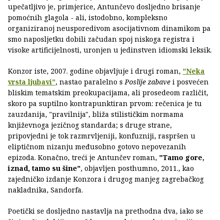
upečatljivo je, primjerice, Antunčevo dosljedno brisanje
pomoćnih glagola - ali, istodobno, kompleksno
organiziranoj neusporedivom asocijativnom dinamikom pa
smo naposljetku dobili začudan spoj niskoga registra i
visoke artificijelnosti, uronjen u jedinstven idiomski leksik.
Konzor iste, 2007. godine objavljuje i drugi roman,
"Neka
vrsta ljubavi"
, nastao paralelno s
Poslije zabave
i posvećen
bliskim tematskim preokupacijama, ali prosedeom različit,
skoro pa suptilno kontrapunktiran prvom: rečenica je tu
zauzdanija, "pravilnija", bliža stilističkim normama
književnoga jezičnog standarda; s druge strane,
pripovjedni je tok razmrvljeniji, konfuzniji, raspršen u
eliptičnom nizanju međusobno gotovo nepovezanih
epizoda. Konačno, treći je Antunčev roman,
"Tamo gore,
iznad, tamo su šine"
, objavljen posthumno, 2011., kao
zajedničko izdanje Konzora i drugog manjeg zagrebačkog
nakladnika, Sandorfa.
Poetički se dosljedno nastavlja na prethodna dva, iako se