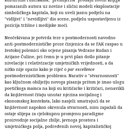
pomazanih autora uz novine i slični modeli eksploatacije
simboličkoga kapitala, koji su uveli jasnu podjelu na
"vidljivi" i "nevidljivi" dio scene, podjelu uspostavljenu iz
pozicija tržišne i medijske moći.
Neočekivana je potvrda teze o postmodernosti navodno
anti-postmodernističke proze činjenica da se FAK raspao u
žestokoj polemici oko ocjene pisanja Vedrane Rudan i
Arijane Čuline, pri čemu je u prvi plan došlo pitanje
nivelacije i relativizacije umjetničkih vrijednosti, a da
nitko nije opazio kako je riječ o
par excellence
postmodernističkom problemu. Narativ o "stvarnosnosti"
kao ključnom obilježju novoga pisanja pritom je imao ulogu
poetičkoga mamca na koji su kritičarke i kritičari, nenavikli
da književnost čitaju unutar njezina socijalnog i
ekonomskog konteksta, lako nasjeli: smatrajući da se
književnost napokon okrenula stvarnosti, nisu zapažali da
ostaje slijepa za cjelokupnu promjenu paradigme
proizvodnje socijalne zbilje, javnoga prostora i
umjetničkoga polja, podređenih novoj, kapitalističkoj