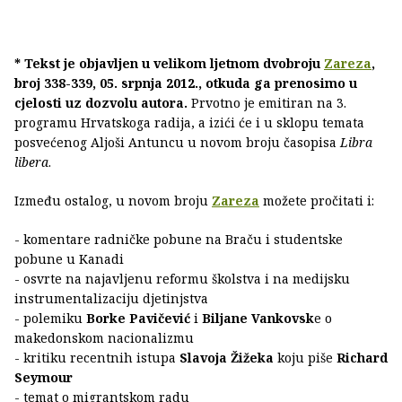
* Tekst je objavljen u velikom ljetnom dvobroju
Zareza
,
broj 338-339, 05. srpnja 2012., otkuda ga prenosimo u
cjelosti uz dozvolu autora.
Prvotno je emitiran na 3.
programu Hrvatskoga radija, a izići će i u sklopu temata
posvećenog Aljoši Antuncu u novom broju časopisa
Libra
libera
.
Između ostalog, u novom broju
Zareza
možete pročitati i:
- komentare radničke pobune na Braču i studentske
pobune u Kanadi
- osvrte na najavljenu reformu školstva i na medijsku
instrumentalizaciju djetinjstva
- polemiku
Borke Pavičević
i
Biljane Vankovsk
e o
makedonskom nacionalizmu
- kritiku recentnih istupa
Slavoja Žižeka
koju piše
Richard
Seymour
- temat o migrantskom radu