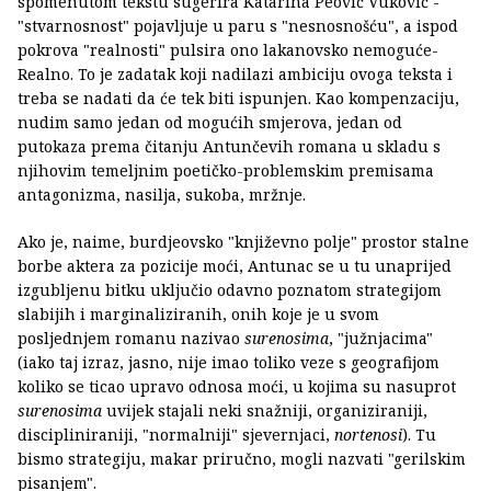
spomenutom tekstu sugerira Katarina Peović Vuković -
"stvarnosnost" pojavljuje u paru s "nesnosnošću", a ispod
pokrova "realnosti" pulsira ono lakanovsko nemoguće-
Realno. To je zadatak koji nadilazi ambiciju ovoga teksta i
treba se nadati da će tek biti ispunjen. Kao kompenzaciju,
nudim samo jedan od mogućih smjerova, jedan od
putokaza prema čitanju Antunčevih romana u skladu s
njihovim temeljnim poetičko-problemskim premisama
antagonizma, nasilja, sukoba, mržnje.
Ako je, naime, burdjeovsko "književno polje" prostor stalne
borbe aktera za pozicije moći, Antunac se u tu unaprijed
izgubljenu bitku uključio odavno poznatom strategijom
slabijih i marginaliziranih, onih koje je u svom
posljednjem romanu nazivao
surenosima
, "južnjacima"
(iako taj izraz, jasno, nije imao toliko veze s geografijom
koliko se ticao upravo odnosa moći, u kojima su nasuprot
surenosima
uvijek stajali neki snažniji, organiziraniji,
discipliniraniji, "normalniji" sjevernjaci,
nortenosi
). Tu
bismo strategiju, makar priručno, mogli nazvati "gerilskim
pisanjem".