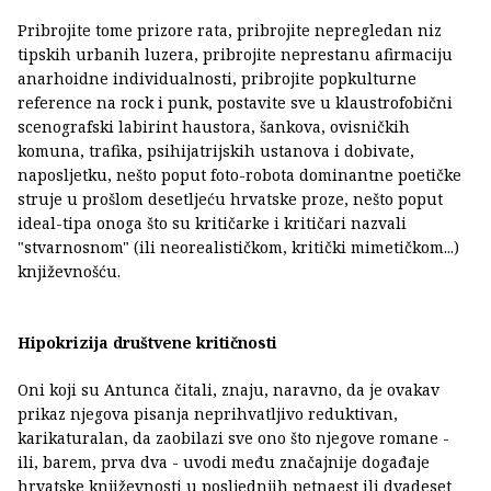
Pribrojite tome prizore rata, pribrojite nepregledan niz
tipskih urbanih luzera, pribrojite neprestanu afirmaciju
anarhoidne individualnosti, pribrojite popkulturne
reference na rock i punk, postavite sve u klaustrofobični
scenografski labirint haustora, šankova, ovisničkih
komuna, trafika, psihijatrijskih ustanova i dobivate,
naposljetku, nešto poput foto-robota dominantne poetičke
struje u prošlom desetljeću hrvatske proze, nešto poput
ideal-tipa onoga što su kritičarke i kritičari nazvali
"stvarnosnom" (ili neorealističkom, kritički mimetičkom...)
književnošću.
Hipokrizija društvene kritičnosti
Oni koji su Antunca čitali, znaju, naravno, da je ovakav
prikaz njegova pisanja neprihvatljivo reduktivan,
karikaturalan, da zaobilazi sve ono što njegove romane -
ili, barem, prva dva - uvodi među značajnije događaje
hrvatske književnosti u posljednjih petnaest ili dvadeset