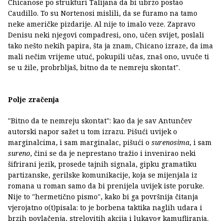
Chicanose po strukturi Talijana da bi ubrzo postao
Caudillo. To su Nortenosi mislili, da se furamo na tamo
neke američke pizdarije. Al nije to imalo veze. Zapravo
Denisu neki njegovi compadresi, ono, učen svijet, poslali
tako nešto nekih papira, šta ja znam, Chicano izraze, da ima
mali nečim vrijeme utuć, pokupili učas, znaš ono, uvuče ti
se u žile, probrbljaš, bitno da te nemreju skontat".
Polje zračenja
"Bitno da te nemreju skontat": kao da je sav Antunčev
autorski napor sažet u tom izrazu. Pišući uvijek o
marginalcima, i sam marginalac, pišući o
surenosima
, i sam
sureno
, čini se da je neprestano tražio i invenirao neki
šifrirani jezik, prosede tajnih signala, gipku gramatiku
partizanske, gerilske komunikacije, koja se mijenjala iz
romana u roman samo da bi prenijela uvijek iste poruke.
Nije to "hermetično pismo", kako bi ga površnija čitanja
vjerojatno o(t)pisala: to je borbena taktika naglih udara i
brzih povlačenja, strelovitih akcija i lukavog kamufliranja.