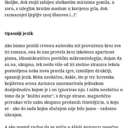
školjke, dok stojiš sabijen slatkastim mirisima gomila, u
zoru, s užeglim krutim maslom u korijenu grla, dok
razmazuješ ljepljiv znoj dlanova (...)".
Opasniji jezik
Ako bismo pratili crvenu autorsku nit provučenu kroz sva
tri romana, ona bi nas provela kroz iskošenu apartnost
pisma, idiosinkratičnu poetičku mikromitologiju, dojam da
su na, ukupno, tek nešto više od tri stotine stranica teksta
postavljena neka nova pravila igre, izmišljen drukčiji,
opasniji jezik. Ništa neobično, dakle, što je tzv. hrvatska
književna scena Antunca zanemarivala jednakom
dosljednošću kojom je i on ignorirao nju. I ništa neobično u
tome da je "kultni autor", s druge strane, magnetično
privukao vrlo usku skupinu predanih čitatelj(ic)a, u koju
se - ako do sada kojim slučajem nije bilo jasno - radosno
ubrajam.
A ako postoji razlog da se priču o Aljoši Antuncu započne