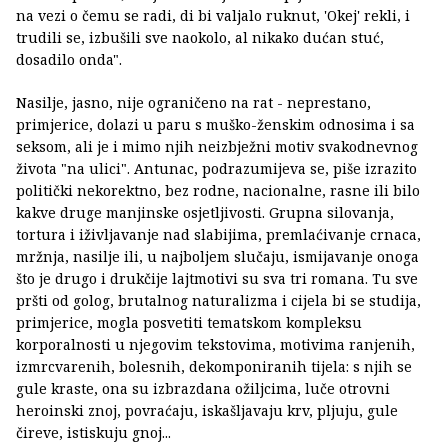
na vezi o čemu se radi, di bi valjalo ruknut, 'Okej' rekli, i
trudili se, izbušili sve naokolo, al nikako dućan stuć,
dosadilo onda".
Nasilje, jasno, nije ograničeno na rat - neprestano,
primjerice, dolazi u paru s muško-ženskim odnosima i sa
seksom, ali je i mimo njih neizbježni motiv svakodnevnog
života "na ulici". Antunac, podrazumijeva se, piše izrazito
politički nekorektno, bez rodne, nacionalne, rasne ili bilo
kakve druge manjinske osjetljivosti. Grupna silovanja,
tortura i iživljavanje nad slabijima, premlaćivanje crnaca,
mržnja, nasilje ili, u najboljem slučaju, ismijavanje onoga
što je drugo i drukčije lajtmotivi su sva tri romana. Tu sve
pršti od golog, brutalnog naturalizma i cijela bi se studija,
primjerice, mogla posvetiti tematskom kompleksu
korporalnosti u njegovim tekstovima, motivima ranjenih,
izmrcvarenih, bolesnih, dekomponiranih tijela: s njih se
gule kraste, ona su izbrazdana ožiljcima, luče otrovni
heroinski znoj, povraćaju, iskašljavaju krv, pljuju, gule
čireve, istiskuju gnoj...