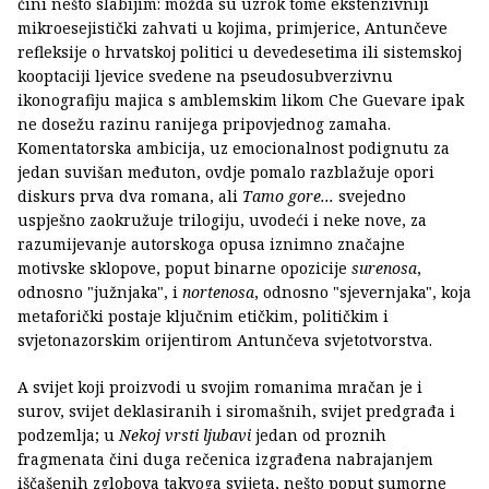
čini nešto slabijim: možda su uzrok tome ekstenzivniji
mikroesejistički zahvati u kojima, primjerice, Antunčeve
refleksije o hrvatskoj politici u devedesetima ili sistemskoj
kooptaciji ljevice svedene na pseudosubverzivnu
ikonografiju majica s amblemskim likom Che Guevare ipak
ne dosežu razinu ranijega pripovjednog zamaha.
Komentatorska ambicija, uz emocionalnost podignutu za
jedan suvišan međuton, ovdje pomalo razblažuje opori
diskurs prva dva romana, ali
Tamo gore...
svejedno
uspješno zaokružuje trilogiju, uvodeći i neke nove, za
razumijevanje autorskoga opusa iznimno značajne
motivske sklopove, poput binarne opozicije
surenosa
,
odnosno "južnjaka", i
nortenosa
, odnosno "sjevernjaka", koja
metaforički postaje ključnim etičkim, političkim i
svjetonazorskim orijentirom Antunčeva svjetotvorstva.
A svijet koji proizvodi u svojim romanima mračan je i
surov, svijet deklasiranih i siromašnih, svijet predgrađa i
podzemlja; u
Nekoj vrsti ljubavi
jedan od proznih
fragmenata čini duga rečenica izgrađena nabrajanjem
iščašenih zglobova takvoga svijeta, nešto poput sumorne