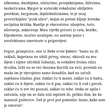
alkosima, đankijima, uličarima, prosjakinjama, dilerima,
šankericama. Njegov je autorski vokabular obilježen
psovkom, žargonom, dijalektalizmima, to je onaj
proverbijalni "jezik ulice", kojim se potom bljuje žestoka
socijalna kritika. Nasilje je ekscesivno: ubojstva, tuče,
silovanja, sakaćenja. Nisu rijetki prizori iz rata, kratke,
bljeskovite, mučne analepse, ne sasvim jasne i
neočekivano umetnute u pripovijest.
Poput, primjerice, one iz
Neke vrste ljubavi
: "Samo su ih
zaklali, kapetana su ubili prvog, starac, skinuli su mu
šljem i njime zdrobili lubanju, ta nekakva Dušan silni
družba, Srbi su se već danima kurčili na vezi, prestali su
mada im je vjerojatno samo dosadilo, kad su začuli
zajebano hladan glas: Zaklat ću ti mater, zaklat ću ti babu,
zaklat ću ti dijete, zaklat ću ti psa, zaklat ću ti rod i porod,
zaklat ću ti sve što poznaš, zaklat ću tebe. Stoka se opila i
zalutala, nije im se dalo niti ispivati ih, pičkin dim, ko da
tamaniš gušterice. Tad je prvi put pomislio: Isuse, kako sam
ja umoran".