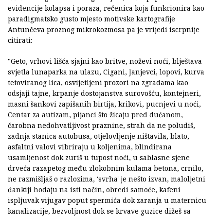
evidencije kolapsa i poraza, rečenica koja funkcionira kao
paradigmatsko gusto mjesto motivske kartografije
Antunčeva proznog mikrokozmosa pa je vrijedi iscrpnije
citirati:
"Geto, vrhovi lišća sjajni kao britve, noževi noći, blještava
svjetla lunaparka na ulazu, Cigani, Janjevci, lopovi, kurva
tetoviranog lica, osvijetljeni prozori na zgradama kao
odsjaji tajne, krpanje dostojanstva surovošću, kontejneri,
masni šankovi zapišanih birtija, krikovi, pucnjevi u noći,
Centar za autizam, pijanci što žicaju pred dućanom,
čarobna nedohvatljivost praznine, strah da ne poludiš,
zadnja stanica autobusa, otjelovljenje ništavila, blato,
asfaltni valovi vibriraju u koljenima, blindirana
usamljenost dok zuriš u tupost noći, u sablasne sjene
drveća razapetog među zlokobnim kulama betona, crnilo,
ne razmišljaš o razlozima, 'svrha' je nešto izvan, maloljetni
đankiji hodaju na isti način, obredi samoće, kafeni
ispljuvak vijugav poput spermića dok zaranja u maternicu
kanalizacije, bezvoljnost dok se krvave guzice dižeš sa