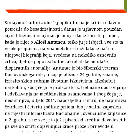
Sintagmu "kultni autor" (pop)kulturna je kritika odavno
potrošila do besadržajnosti i danas je uglavnom pouzdan
signal lijenosti imaginacije onoga tko je koristi; pa opet,
kada je riječ o
Aljoši Antuncu
, teško ju je izbjeći. Sve što ta
visokopropusna, naivna metafora traži lako je naći u
njegovoj biografiji koja, svedena na nekoliko osnovnih
crtica, djeluje poput začudne, akrobatske montaže
disparatnih anomalija: Antunac je bio šibenski veteran
Domovinskoga rata, u koji je otišao s 24 godine; kasnije,
izrazito sklon rubnim životnim iskustvima, alkoholu i
narkofiliji, zbog čega je prolazio kroz tretmane oporavljanja
i odvikavanja na medicinskim ustanovama i zbog čega je,
nesumnjivo, u ljeto 2011. naposljetku i umro, ne napunivši
četrdeset i četvrtu godinu; pritom, bio je stalno zaposlen
na mjestu informatičara Nacionalne i sveučilišne knjižnice
u Zagrebu, a uz sve je to još i pisao, od sredine devedesetih
pa sve do smrti objavljujući kraće proze i prijevode u