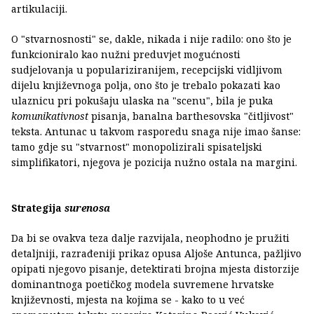
artikulaciji.
O "stvarnosnosti" se, dakle, nikada i nije radilo: ono što je
funkcioniralo kao nužni preduvjet mogućnosti
sudjelovanja u populariziranijem, recepcijski vidljivom
dijelu književnoga polja, ono što je trebalo pokazati kao
ulaznicu pri pokušaju ulaska na "scenu", bila je puka
komunikativnost
pisanja, banalna barthesovska "čitljivost"
teksta. Antunac u takvom rasporedu snaga nije imao šanse:
tamo gdje su "stvarnost" monopolizirali spisateljski
simplifikatori, njegova je pozicija nužno ostala na margini.
Strategija
surenosa
Da bi se ovakva teza dalje razvijala, neophodno je pružiti
detaljniji, razrađeniji prikaz opusa Aljoše Antunca, pažljivo
opipati njegovo pisanje, detektirati brojna mjesta distorzije
dominantnoga poetičkog modela suvremene hrvatske
književnosti, mjesta na kojima se - kako to u već