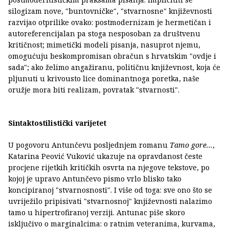
silogizam nove, "buntovničke", "stvarnosne" književnosti
razvijao otprilike ovako: postmodernizam je hermetičan i
autoreferencijalan pa stoga nesposoban za društvenu
kritičnost; mimetički modeli pisanja, nasuprot njemu,
omogućuju beskompromisan obračun s hrvatskim "ovdje i
sada"; ako želimo angažiranu, političnu književnost, koja će
pljunuti u krivousto lice dominantnoga poretka, naše
oružje mora biti realizam, povratak "stvarnosti".
Sintaktostilistički varijetet
U pogovoru Antunčevu posljednjem romanu
Tamo gore...
,
Katarina Peović Vuković ukazuje na opravdanost česte
procjene rijetkih kritičkih osvrta na njegove tekstove, po
kojoj je upravo Antunčevo pismo vrlo blisko tako
koncipiranoj "stvarnosnosti". I više od toga: sve ono što se
uvriježilo pripisivati "stvarnosnoj" književnosti nalazimo
tamo u hipertrofiranoj verziji. Antunac piše skoro
isključivo o marginalcima: o ratnim veteranima, kurvama,