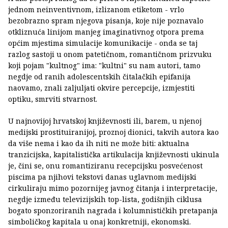
jednom neinventivnom, izlizanom etiketom - vrlo
bezobrazno spram njegova pisanja, koje nije poznavalo
otkliznuća linijom manjeg imaginativnog otpora prema
općim mjestima simulacije komunikacije - onda se taj
razlog sastoji u onom patetičnom, romantičnom prizvuku
koji pojam "kultnog" ima: "kultni" su nam autori, tamo
negdje od ranih adolescentskih čitalačkih epifanija
naovamo, znali zaljuljati okvire percepcije, izmjestiti
optiku, smrviti stvarnost.
U najnovijoj hrvatskoj književnosti ili, barem, u njenoj
medijski prostituiranijoj, proznoj dionici, takvih autora kao
da više nema i kao da ih niti ne može biti: aktualna
tranzicijska, kapitalistička artikulacija književnosti ukinula
je, čini se, onu romantiziranu recepcijsku posvećenost
piscima pa njihovi tekstovi danas uglavnom medijski
cirkuliraju mimo pozornijeg javnog čitanja i interpretacije,
negdje između televizijskih top-lista, godišnjih ciklusa
bogato sponzoriranih nagrada i kolumnističkih pretapanja
simboličkog kapitala u onaj konkretniji, ekonomski.