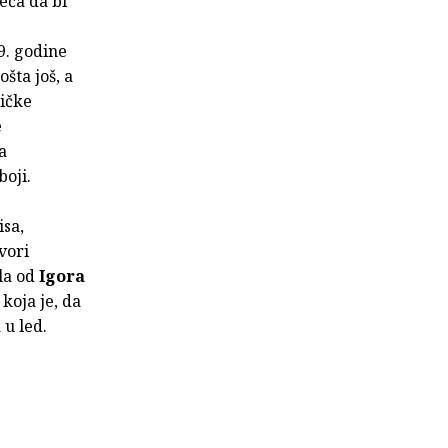
eća da bi
9. godine
tošta još, a
tičke
e
a
boji.
isa,
vori
la od
Igora
koja je, da
 u led.