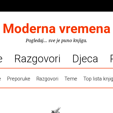
Moderna vremena
Pogledaj... sve je puno knjiga.
e
Razgovori
Djeca
e
Preporuke
Razgovori
Teme
Top lista knji