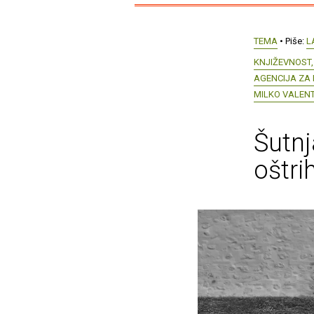
TEMA
• Piše:
L
KNJIŽEVNOST,
AGENCIJA ZA 
MILKO VALEN
Šutnj
oštri