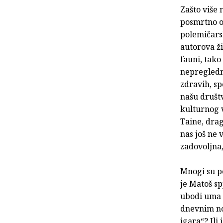
Zašto više
posmrtno ob
polemičars
autorova ž
fauni, tako
nepregledni
zdravih, s
našu društ
kulturnog v
Taine, drag
nas još ne 
zadovoljna
Mnogi su po
je Matoš s
ubodi uma i
dnevnim no
igara“? Ili