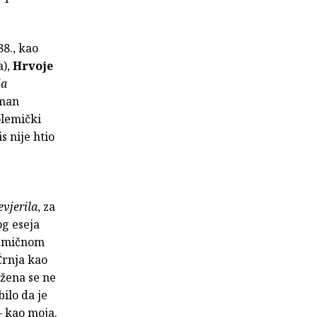
8., kao
a),
Hrvoje
ja
oman
olemički
s nije htio
vjerila
, za
og eseja
olemičnom
Črnja kao
 žena se ne
ilo da je
– kao moja.