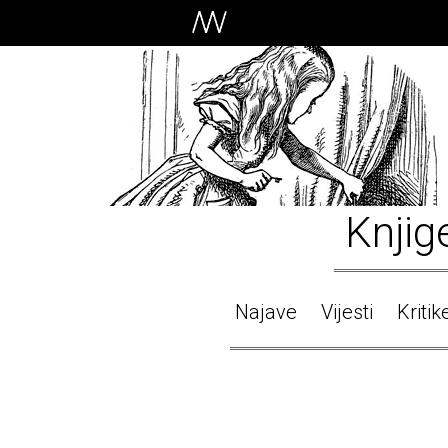
Knjig
Najave
Vijesti
Kritik