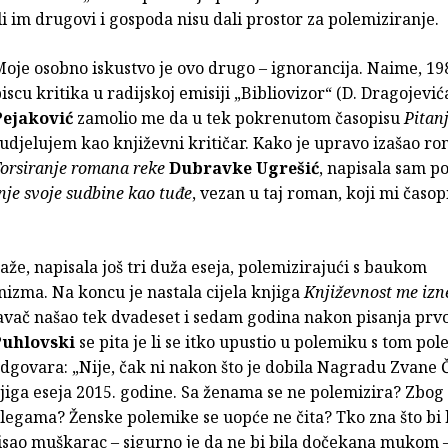
li im drugovi i gospoda nisu dali prostor za polemiziranje.
oje osobno iskustvo je ovo drugo – ignorancija. Naime, 198
iscu kritika u radijskoj emisiji „Bibliovizor“ (D. Dragojević
Pejaković
zamolio me da u tek pokrenutom časopisu
Pitan
udjelujem kao književni kritičar. Kako je upravo izašao r
orsiranje romana reke
Dubravke Ugrešić
, napisala sam p
nje svoje sudbine kao tuđe
, vezan u taj roman, koji mi časopi
 kaže, napisala još tri duža eseja, polemizirajući s baukom
izma. Na koncu je nastala cijela knjiga
Književnost me izne
davač našao tek dvadeset i sedam godina nakon pisanja prv
Puhlovski
se pita je li se itko upustio u polemiku s tom p
dgovara: „Nije, čak ni nakon što je dobila Nagradu Zvane 
jiga eseja 2015. godine. Sa ženama se ne polemizira? Zbog
egama? Ženske polemike se uopće ne čita? Tko zna što bi b
isao muškarac – sigurno je da ne bi bila dočekana mukom 