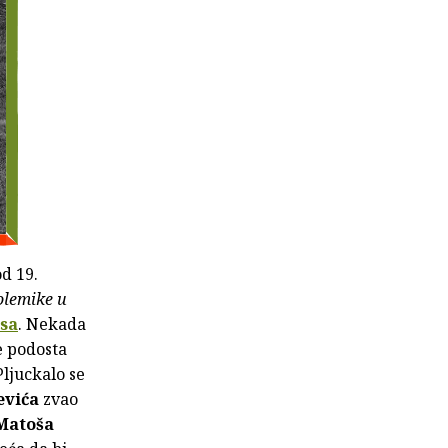
d 19.
lemike u
sa
. Nekada
e podosta
ljuckalo se
evića
zvao
Matoša