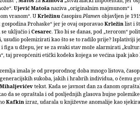
zohist“,
Matoš
za
Kamova „
stvaralački impotentan, jer osj
može“.
Ujević Matoša
naziva „originalnim majmunom“ i
nom vranom“. U
Krležinu
časopisu
Plamen
objavljen je 191
t gospodina Prohaske“ jer je ovaj osporavao
Krležin
list i š
se uključio i
Cesarec
. Tko bi se danas, pod „terorom“ poli
 usudio polemizirati kao što se to radilo prije? Isplativiji j
i figa u džepu, jer se za svaki stav može alarmirati „kultur
“, taj preopćeniti etički kodeks kojega se većina ipak jako 
zemlja imala je od preporodnog doba mnogo listova, časop
 generacijskih sukoba, jakih i hrabrih individua, o čemu go
Mihaljevićev
tekst. Kada se javnost dan za danom oprašta
kao da se opraštala i od posljednjih glasova bujne polemike 
imo
Kafkin
izraz, udarala u književne anomalije kao sjekira