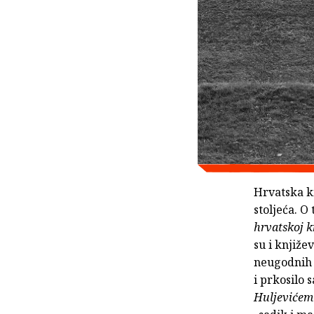
Hrvatska k
stoljeća. 
hrvatskoj k
su i knjiže
neugodnih 
i prkosilo 
Huljeviće