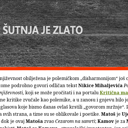
njiževnost obilježena je polemičkom „disharmonijom“ još o
O tome podrobno govori odličan tekst
Nikice Mihaljevića
Po
njiževnosti,
koji se može pročitati i na portalu
Kritična ma
vne kritike zvučale kao polemike, a u zanosu i gnjevu bilo j
glasova koje bismo danas ovlaš krstili „govorom mržnje“. P
sa svih strana, a time su se oblikovale i poetike.
Matoš
je
Uj
m
dok je ovaj
Matoša
zvao
Cezarom na samrti
;
Kamov
je za