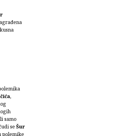
r
agrađena
skusna
 polemika
čića
,
kog
nogih
li samo
čudi se
Šur
 u polemike