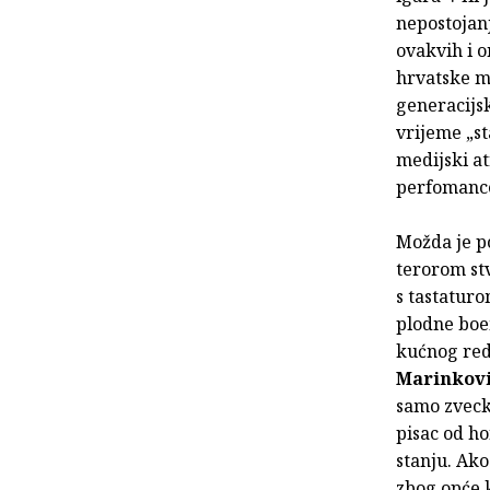
nepostojanj
ovakvih i 
hrvatske mo
generacijsk
vrijeme „st
medijski at
perfomanc
Možda je po
terorom stv
s tastaturo
plodne boe
kućnog red
Marinkov
samo zveck
pisac od h
stanju. Ako
zbog opće 