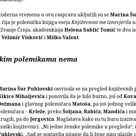
Moderna vremena u ovu raspravu uključili su se
Marina Šu
, čija je polemička knjiga eseja
Književnost me iznevjerila
n
Zvanje Črnja, akademkinja
Helena Sablić Tomić
te dva i
a
Velimir Visković
i
Milko Valent
.
skim polemikama nema
Marina Šur Puhlovski
osvrnula se na pregled književnih
Nikice Mihaljevića
i ponovila da je bilo burno, još od
Kova
Dežmana
i glavnog polemičara
Matoša
, pa još jednog veli
polemičara –
Krleže
, preko
Šoljana
,
Babića
,
Mandića
i m
drugih, pa do
Jergovića
. Naglašava kako su tu buru izaziva
uški književnici. „Ni jedne ženske polemike u pregledu“, 
Puhlovsk
i. „Sad se postavlja pitanje da li žene nisu ulazile