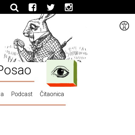
Posao
ga
Podcast
Čitaonica