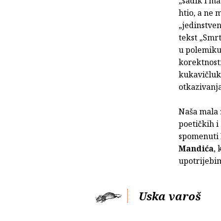
„sadik i ma
htio, a ne 
„jedinstve
tekst „Smr
u polemiku 
korektnosti,
kukavičluk 
otkazivanja
Naša mala 
poetičkih i
spomenuti
Mandića
, 
upotrijeb
Uska varoš