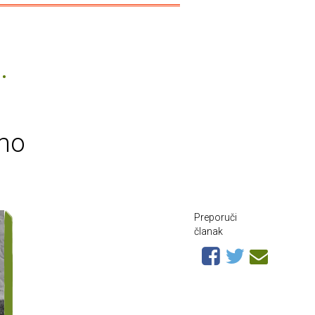
amo
Preporuči
članak