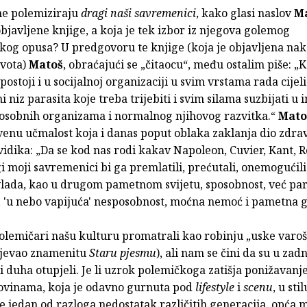
 ne polemiziraju
dragi naši savremenici
, kako glasi naslov
M
javljene knjige, a koja je tek izbor iz njegova golemog
kog opusa? U predgovoru te knjige (koja je objavljena na
ivota)
Matoš
, obraćajući se „čitaocu“, među ostalim piše: „Ka
 postoji i u socijalnoj organizaciji u svim vrstama rada cijeli
 niz parasita koje treba trijebiti i svim silama suzbijati u 
posobnih organizama i normalnog njihovog razvitka.“
Mat
venu učmalost koja i danas poput oblaka zaklanja dio zdra
idika: „Da se kod nas rodi kakav Napoleon, Cuvier, Kant, R
i moji savremenici bi ga premlatili, prećutali, onemogućili
vlada, kao u drugom pametnom svijetu, sposobnost, već par
, 'u nebo vapijuća' nesposobnost, moćna nemoć i pametna g
lemičari našu kulturu promatrali kao robinju „uske varoši
pjevao znamenitu
Staru pjesmu
), ali nam se čini da su u zad
 duha otupjeli. Je li uzrok polemičkoga zatišja ponižavanj
vinama, koja je odavno gurnuta pod
lifestyle
i
scenu
, u sti
 je jedan od razloga nedostatak različitih generacija, opća 