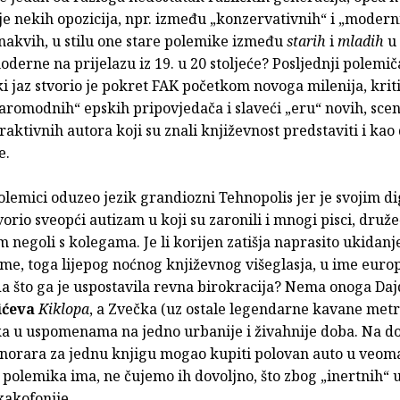
e nekih opozicija, npr. između „konzervativnih“ i „modern
onakvih, u stilu one stare polemike između
starih
i
mladih
u
derne na prijelazu iz 19. u 20 stoljeće? Posljednji polemi
i jaz stvorio je pokret FAK početkom novoga milenija, kriti
aromodnih“ epskih pripovjedača i slaveći „eru“ novih, scen
raktivnih autora koji su znali književnost predstaviti i kao
e.
lemici oduzeo jezik grandiozni Tehnopolis jer je svojim d
orio sveopći autizam u koji su zaronili i mnogi pisci, druže
m negoli s kolegama. Je li korijen zatišja naprasito ukidanj
me, toga lijepog noćnog književnog višeglasja, u ime euro
a što ga je uspostavila revna birokracija? Nema onoga Da
ićeva
Kiklopa
, a Zvečka (uz ostale legendarne kavane metr
a u uspomenama na jedno urbanije i živahnije doba. Na d
onorara za jednu knjigu mogao kupiti polovan auto u veo
 polemika ima, ne čujemo ih dovoljno, što zbog „inertnih“ uš
kakofonije.