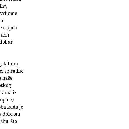
ih“,
 vrijeme
čan
zirajući
ski i
 dobar
igitalnim
ći se radije
e naše
pskog
jdama iz
opole)
oba kada je
ma dobrom
iju, što