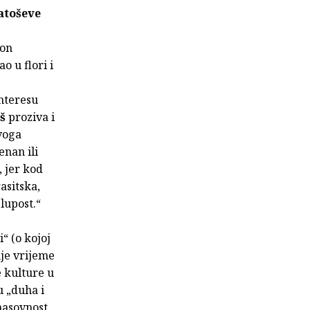
atoševe
kon
o u flori i
interesu
oš
proziva i
voga
enan ili
, jer kod
asitska,
lupost.“
“ (o kojoj
nje vrijeme
e kulture u
lu „duha i
masovnost,