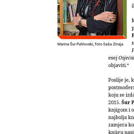
i
M
p
s
Marina Šur Puhlovski, foto Saša Zinaja
F
esej
Osjeća
objaviti.“
Poslije je,
postmodern
koju se iz
2015.
Šur 
knjigom i o
najbolja kn
zamjera kol
knjigu nap