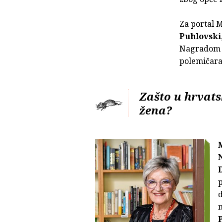
Za portal 
Puhlovski
Nagradom 
polemičar
Zašto u hrvat
žena?
m