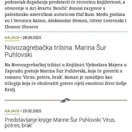
pedesetak događanja predstavit će recentnu književnost, a
otvorenje u Art-kvartu 'Benčić' donosi razgovor s
palestinsko-američkom autoricom Etaf Rum. Među gostima
su i Veronica Raimo, Aleksandar Hemon, Oliver Lovrenski i
Eleanor Shearer.
NAJAVA
• 28.09.2023.
Novozagrebačka tribina: Marina Šur
Puhlovski
Na Novozagrebačkoj tribini u Knjižnici Vjekoslava Majera u
Zapruđu gostuje Marina Šur Puhlovski, koja će govoriti o
romanu 'Virus, potres, brak'. Roman je zamišljen kao
trilogija koja će obuhvatiti gotovo cijeli emotivni život Sofije
Kralj.
NAJAVA
• 23.02.2023.
Predstavljanje knjige Marine Šur Puhlovski 'Virus,
potres, brak'