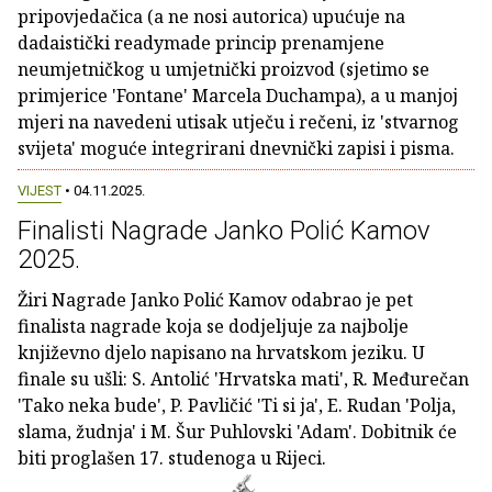
pripovjedačica (a ne nosi autorica) upućuje na
dadaistički readymade princip prenamjene
neumjetničkog u umjetnički proizvod (sjetimo se
primjerice 'Fontane' Marcela Duchampa), a u manjoj
mjeri na navedeni utisak utječu i rečeni, iz 'stvarnog
svijeta' moguće integrirani dnevnički zapisi i pisma.
VIJEST
• 04.11.2025.
Finalisti Nagrade Janko Polić Kamov
2025.
Žiri Nagrade Janko Polić Kamov odabrao je pet
finalista nagrade koja se dodjeljuje za najbolje
književno djelo napisano na hrvatskom jeziku. U
finale su ušli: S. Antolić 'Hrvatska mati', R. Međurečan
'Tako neka bude', P. Pavličić 'Ti si ja', E. Rudan 'Polja,
slama, žudnja' i M. Šur Puhlovski 'Adam'. Dobitnik će
biti proglašen 17. studenoga u Rijeci.