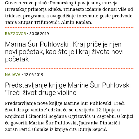
Guvernerove palače Pomorskog i povijesnog muzeja
Hrvatskog primorja Rijeka. Trinaesto izdanje donosi više od
trideset programa, a ovogodišnje inozemne goste predvode
Tanja Stupar Trifunović i Almin Kaplan.
RAZGOVOR
• 30.08.2019.
Marina Šur Puhlovski : Kraj priče je njen
novi početak, kao što je i kraj života novi
početak
NAJAVA
• 12.06.2019.
Predstavljanje knjige Marine Šur Puhlovski
'Treći život druge violine'
Predstavljanje nove knjige Marine Šur Puhlovski 'Treći
život druge violine' održat će se u srijedu 12. lipnja u
Knjižnici i čitaonici Bogdana Ogrizovića u Zagrebu. O knjizi
će govoriti Marina Šur Puhlovski, Jadranka Pintarić i
Zoran Ferić. Ulomke iz knjige čita Dunja Sepčić.