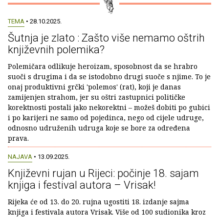
TEMA
• 28.10.2025.
Šutnja je zlato : Zašto više nemamo oštrih
književnih polemika?
Polemičara odlikuje heroizam, sposobnost da se hrabro
suoči s drugima i da se istodobno drugi suoče s njime. To je
onaj produktivni grčki 'polemos' (rat), koji je danas
zamijenjen strahom, jer su oštri zastupnici političke
korektnosti postali jako nekorektni – možeš dobiti po gubici
i po karijeri ne samo od pojedinca, nego od cijele udruge,
odnosno udruženih udruga koje se bore za određena
prava.
NAJAVA
• 13.09.2025.
Književni rujan u Rijeci: počinje 18. sajam
knjiga i festival autora – Vrisak!
Rijeka će od 13. do 20. rujna ugostiti 18. izdanje sajma
knjiga i festivala autora Vrisak. Više od 100 sudionika kroz