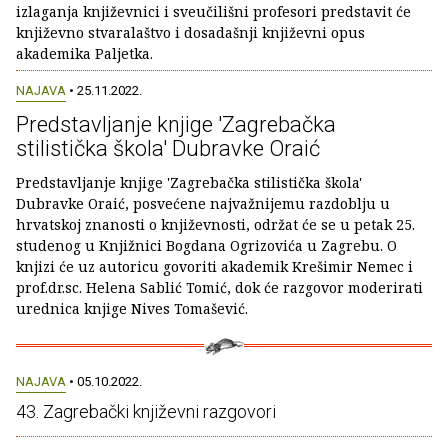
izlaganja književnici i sveučilišni profesori predstavit će
književno stvaralaštvo i dosadašnji književni opus
akademika Paljetka.
NAJAVA
• 25.11.2022.
Predstavljanje knjige 'Zagrebačka
stilistička škola' Dubravke Oraić
Predstavljanje knjige 'Zagrebačka stilistička škola'
Dubravke Oraić, posvećene najvažnijemu razdoblju u
hrvatskoj znanosti o književnosti, održat će se u petak 25.
studenog u Knjižnici Bogdana Ogrizovića u Zagrebu. O
knjizi će uz autoricu govoriti akademik Krešimir Nemec i
prof.dr.sc. Helena Sablić Tomić, dok će razgovor moderirati
urednica knjige Nives Tomašević.
NAJAVA
• 05.10.2022.
43. Zagrebački književni razgovori