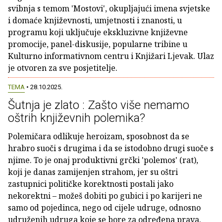
svibnja s temom 'Mostovi', okupljajući imena svjetske
i domaće književnosti, umjetnosti i znanosti, u
programu koji uključuje ekskluzivne književne
promocije, panel-diskusije, popularne tribine u
Kulturno informativnom centru i Knjižari Ljevak. Ulaz
je otvoren za sve posjetitelje.
TEMA
• 28.10.2025.
Šutnja je zlato : Zašto više nemamo
oštrih književnih polemika?
Polemičara odlikuje heroizam, sposobnost da se
hrabro suoči s drugima i da se istodobno drugi suoče s
njime. To je onaj produktivni grčki 'polemos' (rat),
koji je danas zamijenjen strahom, jer su oštri
zastupnici političke korektnosti postali jako
nekorektni – možeš dobiti po gubici i po karijeri ne
samo od pojedinca, nego od cijele udruge, odnosno
udruženih udruga koje se bore za određena prava.