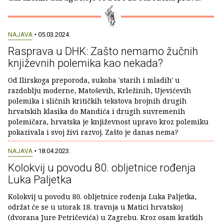
NAJAVA
• 05.03.2024.
Rasprava u DHK: Zašto nemamo žučnih
književnih polemika kao nekada?
Od Ilirskoga preporoda, sukoba 'starih i mladih' u
razdoblju moderne, Matoševih, Krležinih, Ujevićevih
polemika i sličnih kritičkih tekstova brojnih drugih
hrvatskih klasika do Mandića i drugih suvremenih
polemičara, hrvatska je književnost upravo kroz polemiku
pokazivala i svoj živi razvoj. Zašto je danas nema?
NAJAVA
• 18.04.2023.
Kolokvij u povodu 80. obljetnice rođenja
Luka Paljetka
Kolokvij u povodu 80. obljetnice rođenja Luka Paljetka,
održat će se u utorak 18. travnja u Matici hrvatskoj
(dvorana Jure Petričevića) u Zagrebu. Kroz osam kratkih