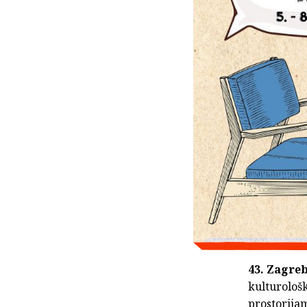
43. Zagre
kulturološk
prostorija