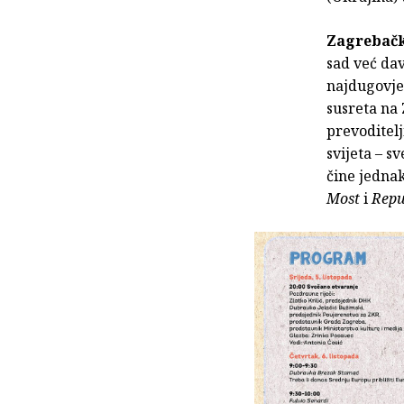
Zagrebačk
sad već dav
najdugovječ
susreta na 
prevoditelj
svijeta – s
čine jednak
Most
i
Repu