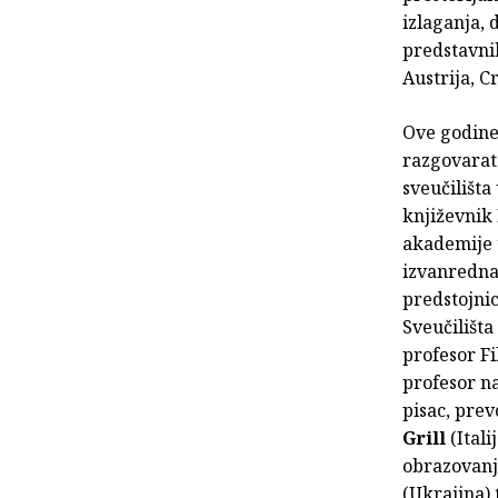
izlaganja, 
predstavnik
Austrija, C
Ove godine
razgovarat 
sveučilišt
književnik
akademije 
izvanredna 
predstojnic
Sveučilišt
profesor Fi
profesor n
pisac, prev
Grill
(Itali
obrazovan
(Ukrajina) 