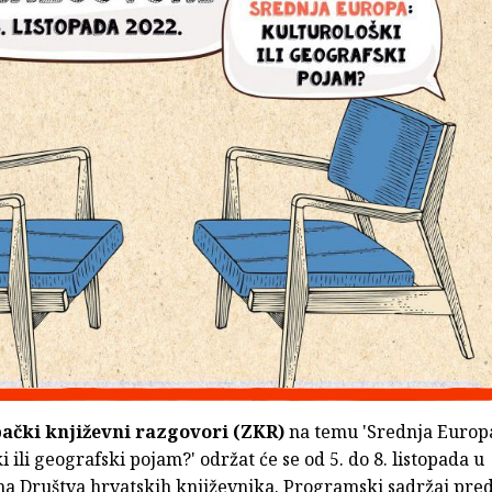
bački književni razgovori (ZKR)
na temu 'Srednja Europ
i ili geografski pojam?' održat će se od 5. do 8. listopada u
ma Društva hrvatskih književnika. Programski sadržaj pre