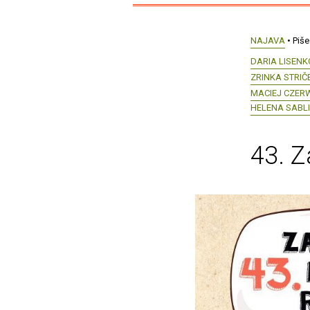
NAJAVA
• Piše
DARIA LISENK
ZRINKA STRIČ
MACIEJ CZER
HELENA SABLI
43. Z