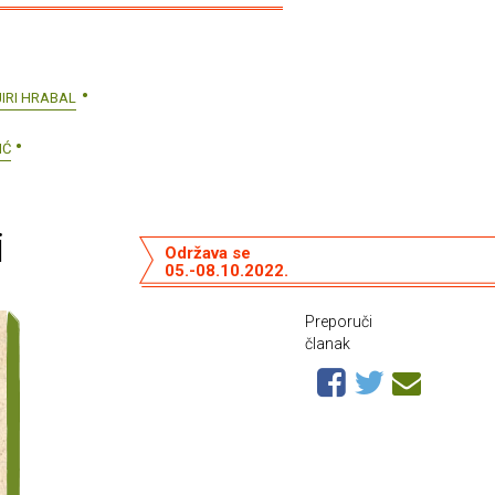
JIRI HRABAL
IĆ
i
Održava se
05.-08.10.2022.
Preporuči
članak