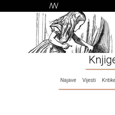
Knjig
Najave
Vijesti
Kritik