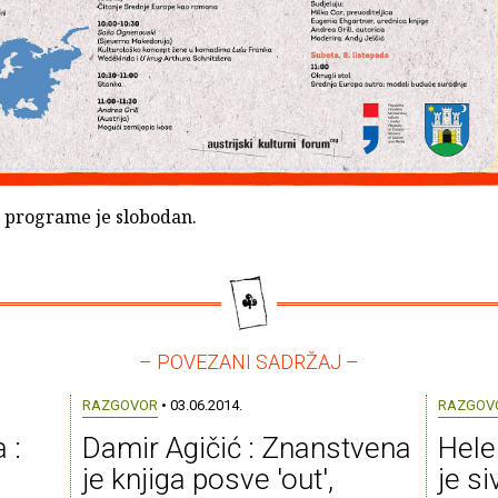
e programe je slobodan.
– POVEZANI SADRŽAJ –
RAZGOVOR
• 03.06.2014.
RAZGOV
 :
Damir Agičić : Znanstvena
Hele
je knjiga posve 'out',
je s