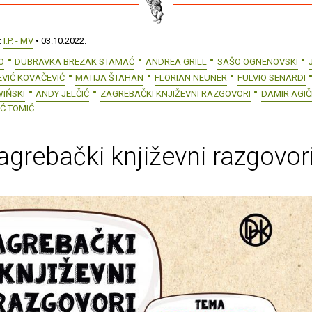
:
I.P. - MV
• 03.10.2022.
O
DUBRAVKA BREZAK STAMAĆ
ANDREA GRILL
SAŠO OGNENOVSKI
EVIĆ KOVAČEVIĆ
MATIJA ŠTAHAN
FLORIAN NEUNER
FULVIO SENARDI
WIŃSKI
ANDY JELČIĆ
ZAGREBAČKI KNJIŽEVNI RAZGOVORI
DAMIR AGIČ
Ć TOMIĆ
agrebački književni razgovor