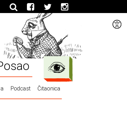
Posao
ga
Podcast
Čitaonica