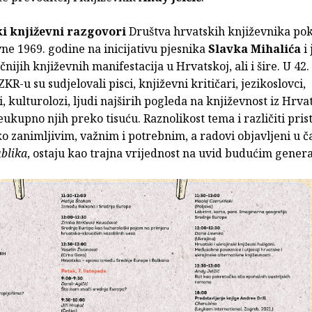
i književni razgovori
Društva hrvatskih književnika pok
ne 1969. godine na inicijativu pjesnika
Slavka Mihalića
i 
nijih književnih manifestacija u Hrvatskoj, ali i šire. U 42
ZKR-u su sudjelovali pisci, književni kritičari, jezikoslovci,
i, kulturolozi, ljudi najširih pogleda na književnost iz Hrva
veukupno njih preko tisuću. Raznolikost tema i različiti pris
o zanimljivim, važnim i potrebnim, a radovi objavljeni u 
blika
, ostaju kao trajna vrijednost na uvid budućim gener