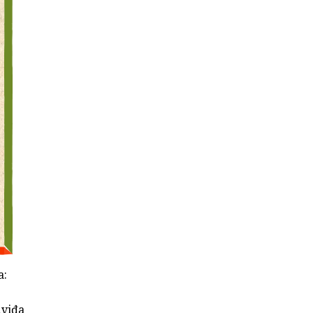
a:
dviđa