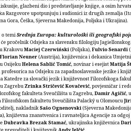
diskusije, glazbeni dio i predstavljanje knjige, a osim hrvat
a Razgovore upotpunjuju i sudionici iz drugih zemalja (Ita
rna Gora, Češka, Sjeverna Makedonija, Poljska i Ukrajina).
 o temi
Srednja Europa: kulturološki ili geografski po
će pročelnik Odsjeka za slavensku filologiju Jagiellonskog
a u Krakovu
Maciej Czerwiński
(Poljska),
Fulvio Senardi
(
Florian Neuner
(Austrija), književnica i dekanica Umjetn
u Osijeku
Helena Sablić Tomić
, novinar i esejist
Matija Š
profesorica na Odsjeku za zapadnoslavenske jezike i knjiž
a Katedre za slovački jezik i književnost Filozofskoga faku
a u Zagrebu
Zrinka Stričević Kovačević
, povjesničar i red
lozofskog fakulteta Sveučilišta u Zagrebu,
Damir Agičić
, 
a Filozofskom fakultetu Sveučilišta Palacký u Olomoucu
Ji
oditelj, nakladnik
Sašo Ognenovski
(Sjeverna Makedonija
ja), književna znanstvenica i ravnateljica Agencije za odgoj 
je
Dubravka Brezak Stamać
, ukrajinska književnica
Dar
te prevoditelj i književnik
Andy Jelčić
.