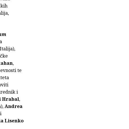
skih
lija,
jam
a
Italija),
ičke
tahan
,
evnosti te
lteta
oviti
urednik i
ri Hrabal
,
),
Andrea
i
ia Lisenko