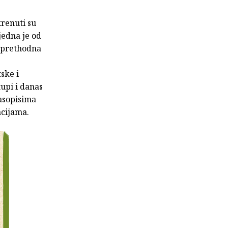
renuti su
jedna je od
. prethodna
tske i
tupi i danas
časopisima
acijama.