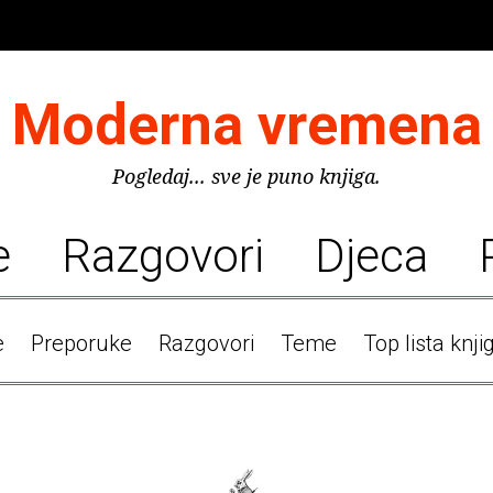
Moderna vremena
Pogledaj... sve je puno knjiga.
e
Razgovori
Djeca
e
Preporuke
Razgovori
Teme
Top lista knji