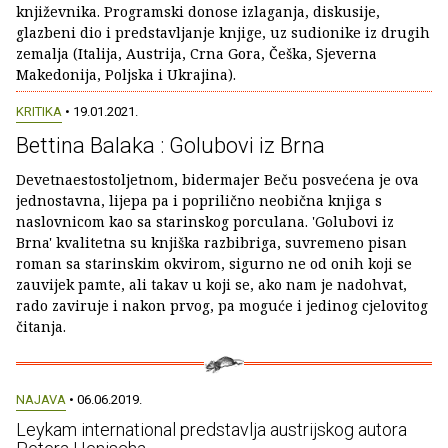
književnika. Programski donose izlaganja, diskusije,
glazbeni dio i predstavljanje knjige, uz sudionike iz drugih
zemalja (Italija, Austrija, Crna Gora, Češka, Sjeverna
Makedonija, Poljska i Ukrajina).
KRITIKA
• 19.01.2021.
Bettina Balaka : Golubovi iz Brna
Devetnaestostoljetnom, bidermajer Beču posvećena je ova
jednostavna, lijepa pa i poprilično neobična knjiga s
naslovnicom kao sa starinskog porculana. 'Golubovi iz
Brna' kvalitetna su knjiška razbibriga, suvremeno pisan
roman sa starinskim okvirom, sigurno ne od onih koji se
zauvijek pamte, ali takav u koji se, ako nam je nadohvat,
rado zaviruje i nakon prvog, pa moguće i jedinog cjelovitog
čitanja.
NAJAVA
• 06.06.2019.
Leykam international predstavlja austrijskog autora