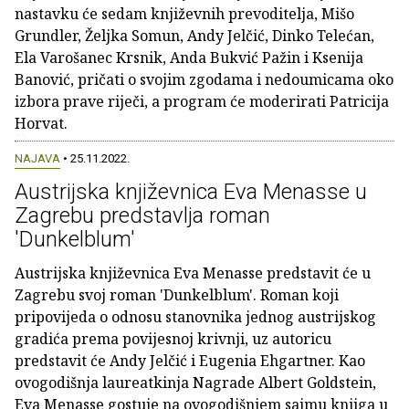
nastavku će sedam književnih prevoditelja, Mišo
Grundler, Željka Somun, Andy Jelčić, Dinko Telećan,
Ela Varošanec Krsnik, Anda Bukvić Pažin i Ksenija
Banović, pričati o svojim zgodama i nedoumicama oko
izbora prave riječi, a program će moderirati Patricija
Horvat.
NAJAVA
• 25.11.2022.
Austrijska književnica Eva Menasse u
Zagrebu predstavlja roman
'Dunkelblum'
Austrijska književnica Eva Menasse predstavit će u
Zagrebu svoj roman 'Dunkelblum'. Roman koji
pripovijeda o odnosu stanovnika jednog austrijskog
gradića prema povijesnoj krivnji, uz autoricu
predstavit će Andy Jelčić i Eugenia Ehgartner. Kao
ovogodišnja laureatkinja Nagrade Albert Goldstein,
Eva Menasse gostuje na ovogodišnjem sajmu knjiga u