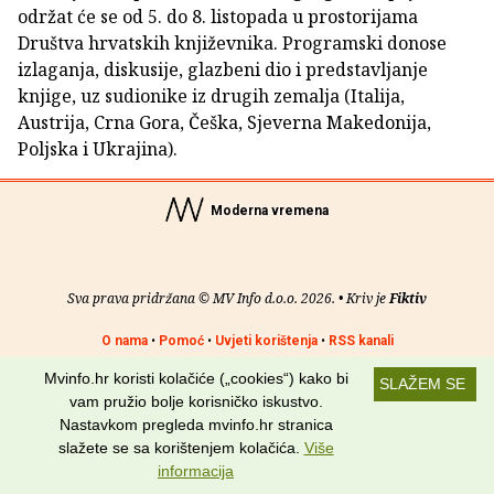
održat će se od 5. do 8. listopada u prostorijama
Društva hrvatskih književnika. Programski donose
izlaganja, diskusije, glazbeni dio i predstavljanje
knjige, uz sudionike iz drugih zemalja (Italija,
Austrija, Crna Gora, Češka, Sjeverna Makedonija,
Poljska i Ukrajina).
Moderna vremena
Sva prava pridržana © MV Info d.o.o. 2026. • Kriv je
Fiktiv
O nama
•
Pomoć
•
Uvjeti korištenja
•
RSS kanali
Mvinfo.hr koristi kolačiće („cookies“) kako bi
Potraži nas na:
SLAŽEM SE
vam pružio bolje korisničko iskustvo.
Nastavkom pregleda mvinfo.hr stranica
slažete se sa korištenjem kolačića.
Više
informacija