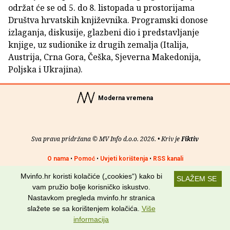
održat će se od 5. do 8. listopada u prostorijama
Društva hrvatskih književnika. Programski donose
izlaganja, diskusije, glazbeni dio i predstavljanje
knjige, uz sudionike iz drugih zemalja (Italija,
Austrija, Crna Gora, Češka, Sjeverna Makedonija,
Poljska i Ukrajina).
Moderna vremena
Sva prava pridržana © MV Info d.o.o. 2026. • Kriv je
Fiktiv
O nama
•
Pomoć
•
Uvjeti korištenja
•
RSS kanali
Mvinfo.hr koristi kolačiće („cookies“) kako bi
Potraži nas na:
SLAŽEM SE
vam pružio bolje korisničko iskustvo.
Nastavkom pregleda mvinfo.hr stranica
slažete se sa korištenjem kolačića.
Više
informacija