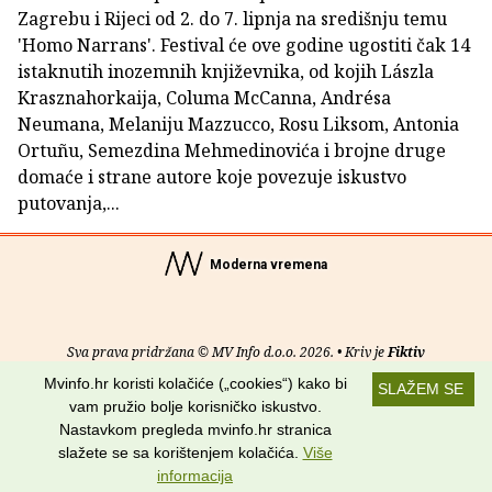
Zagrebu i Rijeci od 2. do 7. lipnja na središnju temu
'Homo Narrans'. Festival će ove godine ugostiti čak 14
istaknutih inozemnih književnika, od kojih Lászla
Krasznahorkaija, Columa McCanna, Andrésa
Neumana, Melaniju Mazzucco, Rosu Liksom, Antonia
Ortuñu, Semezdina Mehmedinovića i brojne druge
domaće i strane autore koje povezuje iskustvo
putovanja,...
Moderna vremena
Sva prava pridržana © MV Info d.o.o. 2026. • Kriv je
Fiktiv
Mvinfo.hr koristi kolačiće („cookies“) kako bi
SLAŽEM SE
O nama
•
Pomoć
•
Uvjeti korištenja
•
RSS kanali
vam pružio bolje korisničko iskustvo.
Nastavkom pregleda mvinfo.hr stranica
Potraži nas na:
slažete se sa korištenjem kolačića.
Više
informacija