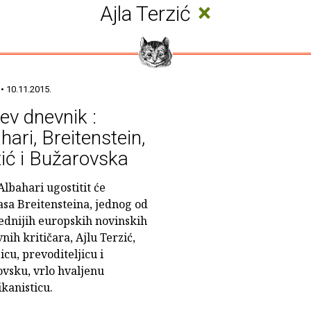
×
Ajla Terzić
• 10.11.2015.
ev dnevnik :
hari, Breitenstein,
ić i Bužarovska
Albahari ugostitit će
sa Breitensteina, jednog od
ednijih europskih novinskih
nih kritičara, Ajlu Terzić,
cu, prevoditeljicu i
vsku, vrlo hvaljenu
kanisticu.