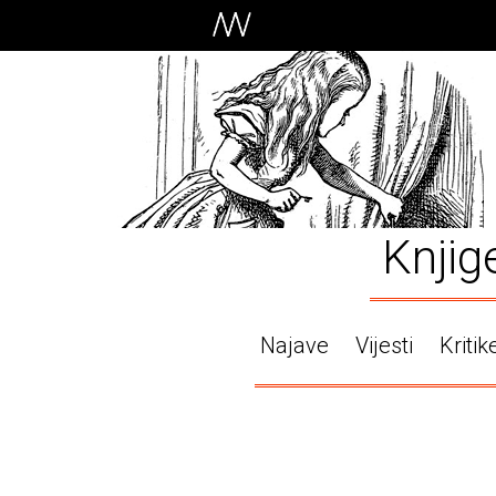
Knjig
Najave
Vijesti
Kritik