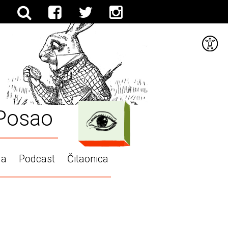
Posao
ga
Podcast
Čitaonica