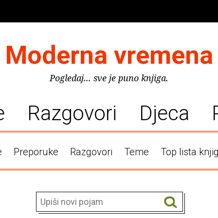
Moderna vremena
Pogledaj... sve je puno knjiga.
e
Razgovori
Djeca
e
Preporuke
Razgovori
Teme
Top lista knji