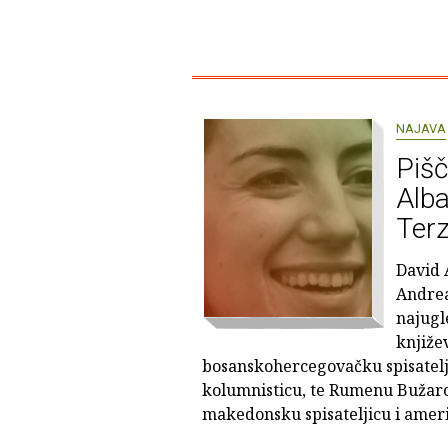
NAJAVA
Pišč
Alba
Terz
David 
Andrea
najugl
književ
bosanskohercegovačku spisatelji
kolumnisticu, te Rumenu Bužaro
makedonsku spisateljicu i ameri