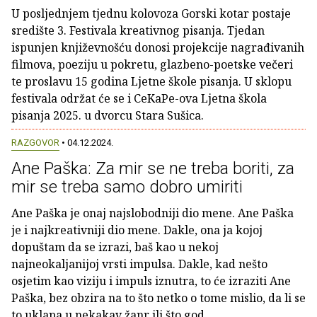
U posljednjem tjednu kolovoza Gorski kotar postaje
središte 3. Festivala kreativnog pisanja. Tjedan
ispunjen književnošću donosi projekcije nagrađivanih
filmova, poeziju u pokretu, glazbeno-poetske večeri
te proslavu 15 godina Ljetne škole pisanja. U sklopu
festivala održat će se i CeKaPe-ova Ljetna škola
pisanja 2025. u dvorcu Stara Sušica.
RAZGOVOR
• 04.12.2024.
Ane Paška: Za mir se ne treba boriti, za
mir se treba samo dobro umiriti
Ane Paška je onaj najslobodniji dio mene. Ane Paška
je i najkreativniji dio mene. Dakle, ona ja kojoj
dopuštam da se izrazi, baš kao u nekoj
najneokaljanijoj vrsti impulsa. Dakle, kad nešto
osjetim kao viziju i impuls iznutra, to će izraziti Ane
Paška, bez obzira na to što netko o tome mislio, da li se
to uklapa u nekakav žanr ili što god.