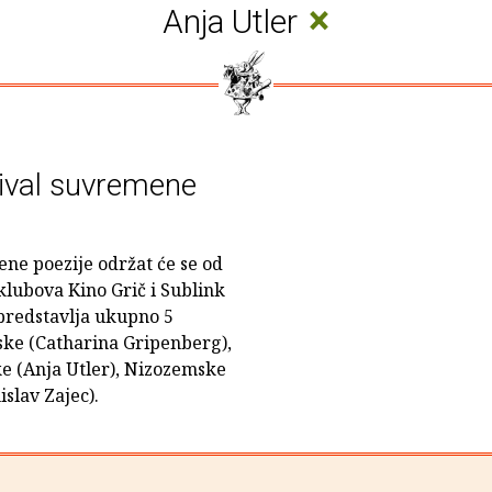
×
Anja Utler
ival suvremene
ne poezije održat će se od
 klubova Kino Grič i Sublink
predstavlja ukupno 5
nske (Catharina Gripenberg),
ke (Anja Utler), Nizozemske
slav Zajec).