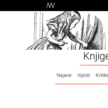
Knjig
Najave
Vijesti
Kritik