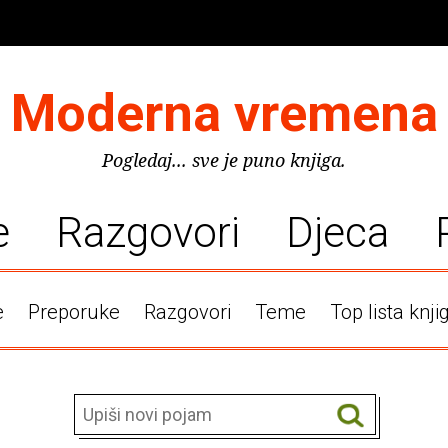
Moderna vremena
Pogledaj... sve je puno knjiga.
e
Razgovori
Djeca
e
Preporuke
Razgovori
Teme
Top lista knji