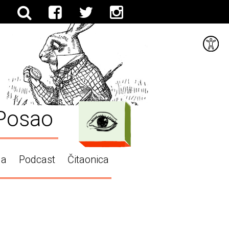
Posao
ga
Podcast
Čitaonica