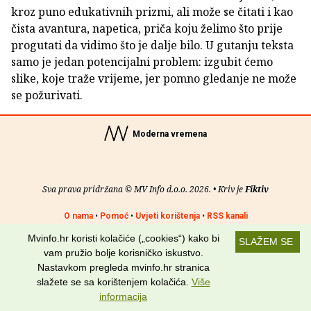
kroz puno edukativnih prizmi, ali može se čitati i kao
čista avantura, napetica, priča koju želimo što prije
progutati da vidimo što je dalje bilo. U gutanju teksta
samo je jedan potencijalni problem: izgubit ćemo
slike, koje traže vrijeme, jer pomno gledanje ne može
se požurivati.
Moderna vremena
Sva prava pridržana © MV Info d.o.o. 2026. • Kriv je
Fiktiv
O nama
•
Pomoć
•
Uvjeti korištenja
•
RSS kanali
Mvinfo.hr koristi kolačiće („cookies“) kako bi
SLAŽEM SE
Potraži nas na:
vam pružio bolje korisničko iskustvo.
Nastavkom pregleda mvinfo.hr stranica
slažete se sa korištenjem kolačića.
Više
informacija