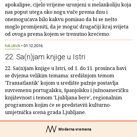
apokalipse, cijelo vrijeme uronjeni u melankoliju koja
nas poput utega oko nogu vuče prema dnu i
onemogućava bilo kakvu pomisao da bi se nešto
moglo promijeniti, da je moguć drugačiji kraj svijeta
od ovoga prema kojem se trenutno krećemo.
NAJAVA
• 01.12.2016.
22. Sa(n)jam knjige u Istri
22. Sa(n)jam knjige u Istri, od 1. do 11. prosinca bavi
se dvjema velikim temama: središnjom temom
'Transatlantik' kojom u središte pažnje postavlja
suvremenu portugalsku, španjolsku i južnoameričku
književnost i temom 'Ljubljana bere', regionalnim
programom kojim će se predstaviti kulturno-
umjetnička scena grada Ljubljane.
Moderna vremena