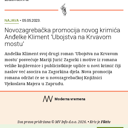
NAJAVA
• 05.05.2023.
Novozagrebačka promocija novog krimića
Anđelke Kliment 'Ubojstva na Krvavom
mostu'
Anđelka Kliment svoj drugi roman 'Ubojstva na Krvavom
mostu' posvećuje Mariji Jurić Zagorki i motive iz romana
velike književnice i publicistkinje upliće u novi krimić čiji
naslov već asocira na Zagorkina djela. Nova promocija
romana održat će se u novozagrebačkoj Knjižnici
Vjekoslava Majera u Zapruđu.
Moderna vremena
Sva prava pridržana © MV Info d.o.o. 2026. • Kriv je
Fiktiv