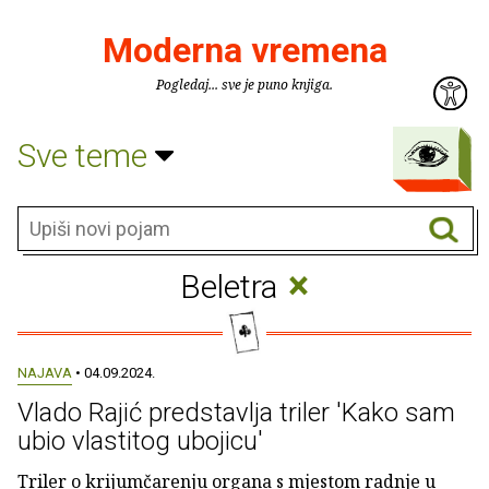
Moderna vremena
Pogledaj... sve je puno knjiga.
Sve teme
×
Beletra
NAJAVA
• 04.09.2024.
Vlado Rajić predstavlja triler 'Kako sam
ubio vlastitog ubojicu'
Triler o krijumčarenju organa s mjestom radnje u