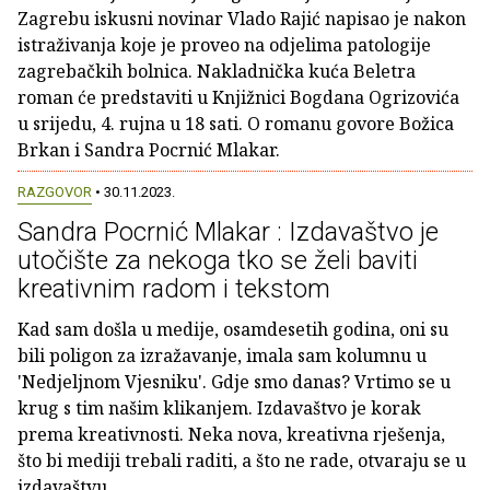
Zagrebu iskusni novinar Vlado Rajić napisao je nakon
istraživanja koje je proveo na odjelima patologije
zagrebačkih bolnica. Nakladnička kuća Beletra
roman će predstaviti u Knjižnici Bogdana Ogrizovića
u srijedu, 4. rujna u 18 sati. O romanu govore Božica
Brkan i Sandra Pocrnić Mlakar.
RAZGOVOR
• 30.11.2023.
Sandra Pocrnić Mlakar : Izdavaštvo je
utočište za nekoga tko se želi baviti
kreativnim radom i tekstom
Kad sam došla u medije, osamdesetih godina, oni su
bili poligon za izražavanje, imala sam kolumnu u
'Nedjeljnom Vjesniku'. Gdje smo danas? Vrtimo se u
krug s tim našim klikanjem. Izdavaštvo je korak
prema kreativnosti. Neka nova, kreativna rješenja,
što bi mediji trebali raditi, a što ne rade, otvaraju se u
izdavaštvu.