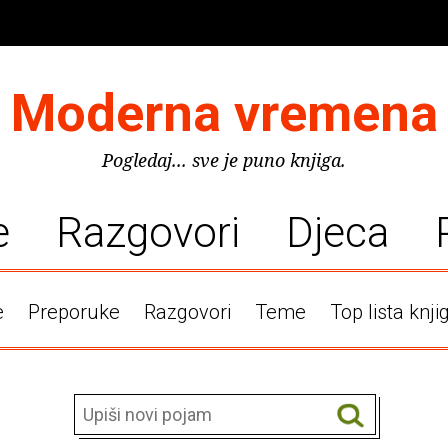
Moderna vremena
Pogledaj... sve je puno knjiga.
e
Razgovori
Djeca
e
Preporuke
Razgovori
Teme
Top lista knji