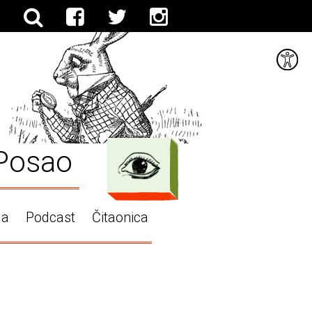
Posao
ga
Podcast
Čitaonica