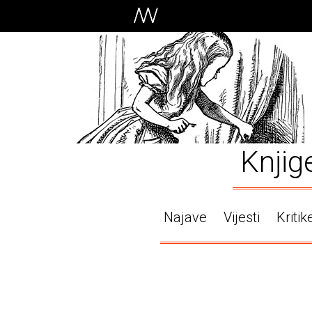
Knjig
Najave
Vijesti
Kritik